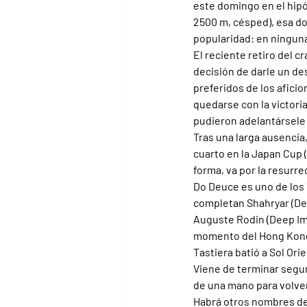
este domingo en el hipó
2500 m, césped), esa do
popularidad: en ninguna
El reciente retiro del c
decisión de darle un de
preferidos de los aficio
quedarse con la victori
pudieron adelantársele 
Tras una larga ausencia,
cuarto en la Japan Cup 
forma, va por la resurre
Do Deuce es uno de los 
completan Shahryar (Dee
Auguste Rodin (Deep Impa
momento del Hong Kong 
Tastiera batió a Sol Orie
Viene de terminar segun
de una mano para volver
Habrá otros nombres de