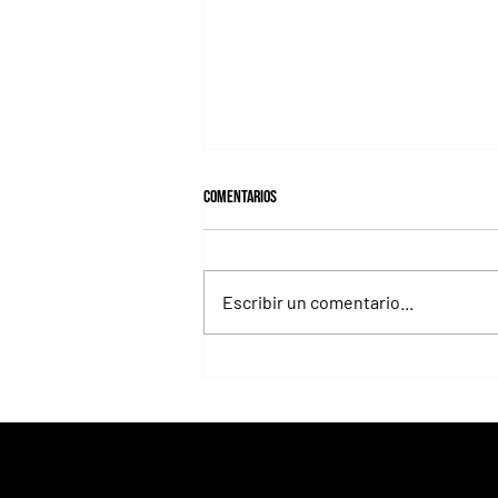
Comentarios
Escribir un comentario...
Lady's Secret, la Dama de Hierro que
convirtió el Whitney en una exhibición
inolvidable