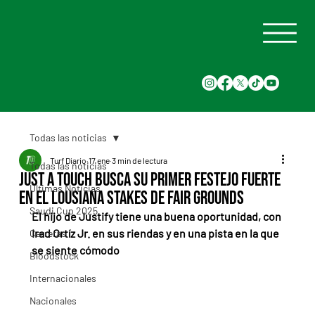
Todas las noticias
Turf Diario
17 ene
3 min de lectura
Todas las noticias
Just a Touch busca su primer festejo fuerte
Últimas Noticias
en el Lousiana Stakes de Fair Grounds
Saudi Cup 2025
El hijo de Justify tiene una buena oportunidad, con 
Irad Ortíz Jr. en sus riendas y en una pista en la que 
Carreras
se siente cómodo
Bloodstock
Internacionales
Nacionales