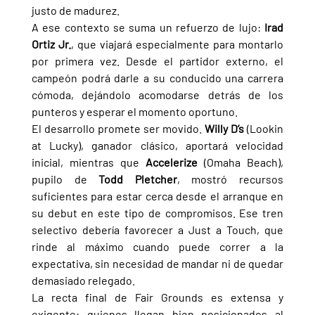
justo de madurez.
A ese contexto se suma un refuerzo de lujo: 
Irad 
Ortiz Jr.
, que viajará especialmente para montarlo 
por primera vez. Desde el partidor externo, el 
campeón podrá darle a su conducido una carrera 
cómoda, dejándolo acomodarse detrás de los 
punteros y esperar el momento oportuno.
El desarrollo promete ser movido. 
Willy D’s 
(Lookin 
at Lucky), ganador clásico, aportará velocidad 
inicial, mientras que 
Accelerize 
(Omaha Beach), 
pupilo de 
Todd Pletcher
, mostró recursos 
suficientes para estar cerca desde el arranque en 
su debut en este tipo de compromisos. Ese tren 
selectivo debería favorecer a Just a Touch, que 
rinde al máximo cuando puede correr a la 
expectativa, sin necesidad de mandar ni de quedar 
demasiado relegado.
La recta final de Fair Grounds es extensa y 
exigente: quienes llegan bien posicionados al 