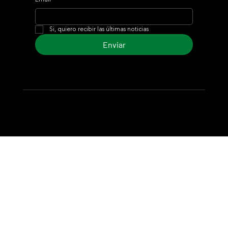
Si, quiero recibir las últimas noticias
Enviar
© 2024 Turf Diario
Desarrollado por Estudio CKS - Comunicación,
Marketing & Diseño