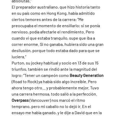
absolutas.”
El preparador australiano, que hizo historia tanto 
en su país como en Hong Kong, había admitido 
ciertos temores antes de la carrera: “Me 
preocupaba el momento de ensillarlo; si se ponía 
nervioso, podía afectarle el rendimiento. Pero 
cuando vi que estaba tranquilo, supe que iba a 
correr enorme. Si no ganaba, hubiera sido una gran 
desilusión, porque todo estaba dado para que se 
luciera.”
Purton, su jockey habitual y socio en 13 de sus 15 
triunfos, también se rindió ante la magnitud del 
logro: “Tener un campeón como 
Beauty Generation 
(Road to Rock) ya había sido algo increíble. Pero 
ahora tengo otro… y probablemente mejor. Tuvo 
una carrera hermosa, todo salió a la perfección. 
Overpass 
(Vancouver) nos marcó el ritmo 
temprano, pero mi caballo no lo dejó ir. En el 
ensayo me había ganado, y le dije a David que en la 