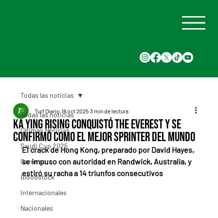
Todas las noticias
Turf Diario
18 oct 2025
3 min de lectura
Todas las noticias
Ka Ying Rising conquistó The Everest y se
Últimas Noticias
confirmó como el mejor sprinter del mundo
Saudi Cup 2025
El crack de Hong Kong, preparado por David Hayes, 
se impuso con autoridad en Randwick, Australia, y 
Carreras
estiró su racha a 14 triunfos consecutivos
Bloodstock
Internacionales
Nacionales