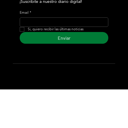
¡Suscribite a nuestro diario digital!
Email
*
Si, quiero recibir las últimas noticias
Enviar
© 2024 Turf Diario
Desarrollado por Estudio CKS - Comunicación,
Marketing & Diseño