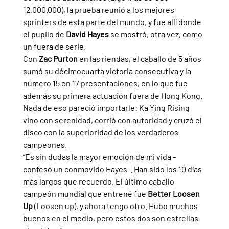
12.000.000), la prueba reunió a los mejores 
sprinters de esta parte del mundo, y fue allí donde 
el pupilo de 
David Hayes 
se mostró, otra vez, como 
un fuera de serie.
Con 
Zac Purton 
en las riendas, el caballo de 5 años 
sumó su décimocuarta victoria consecutiva y la 
número 15 en 17 presentaciones, en lo que fue 
además su primera actuación fuera de Hong Kong. 
Nada de eso pareció importarle: Ka Ying Rising 
vino con serenidad, corrió con autoridad y cruzó el 
disco con la superioridad de los verdaderos 
campeones.
“Es sin dudas la mayor emoción de mi vida -
confesó un conmovido Hayes-. Han sido los 10 días 
más largos que recuerdo. El último caballo 
campeón mundial que entrené fue 
Better Loosen 
Up 
(Loosen up), y ahora tengo otro. Hubo muchos 
buenos en el medio, pero estos dos son estrellas 