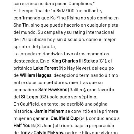
carrera eso no iba a pasar. Cumplimos.”
El tiempo final de 1m8s13/100 fue brillante, 
confirmando que Ka Ying Rising no solo domina en 
Sha Tin, sino que puede hacerlo en cualquier pista 
del mundo. Su campaña y su rating internacional 
de 126 lo ubican hoy, sin discusión, como el mejor 
sprinter del planeta.
La jornada en Randwick tuvo otros momentos 
destacados. En el 
King Charles III Stakes 
(G1), el 
británico 
Lake Forest 
(No Nay Never), del equipo 
de 
William Haggas
, decepcionó terminando último 
entre doce competidores, mientras que su 
compañero 
Sam Hawkens 
(Galileo), gran favorito 
del 
St Leger 
(G3), solo pudo ser séptimo.
En Caulfield, en tanto, se escribió una página 
histórica: 
Jamie Melham 
se convirtió en la primera 
mujer en ganar el 
Caulfield Cup 
(G1), conduciendo a 
Half Yours 
(St Jean) al triunfo bajo la preparación 
de 
Tony 
y 
Calvin McEvoy
, padre e hijo, que vivieron 