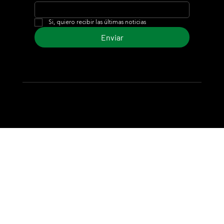
Si, quiero recibir las últimas noticias
Enviar
© 2024 Turf Diario
Desarrollado por Estudio CKS - Comunicación,
Marketing & Diseño