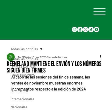
Todas las noticias
Turf Diario
10 nov 2025
3 min de lectura
Todas las noticias
Keeneland mantiene el envión y los números
Últimas Noticias
siguen bien firmes
Saudi Cup 2025
Al cabo de las sesiones del fin de semana, las 
ventas de noviembre muestran enormes 
Carreras
incrementos respecto a la edición de 2024
Bloodstock
Internacionales
Nacionales