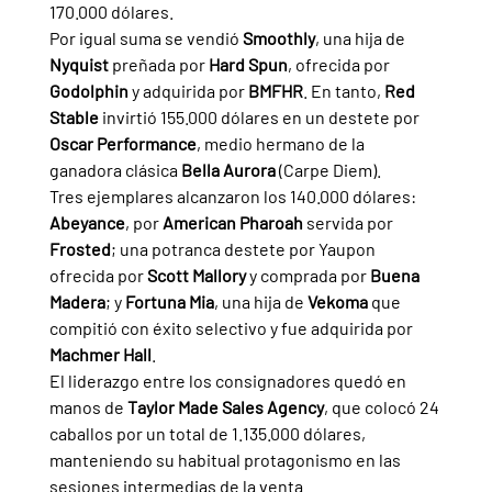
170.000 dólares.
Por igual suma se vendió 
Smoothly
, una hija de 
Nyquist 
preñada por 
Hard Spun
, ofrecida por 
Godolphin 
y adquirida por 
BMFHR
. En tanto, 
Red 
Stable 
invirtió 155.000 dólares en un destete por 
Oscar Performance
, medio hermano de la 
ganadora clásica 
Bella Aurora 
(Carpe Diem).
Tres ejemplares alcanzaron los 140.000 dólares: 
Abeyance
, por 
American Pharoah 
servida por 
Frosted
; una potranca destete por Yaupon 
ofrecida por 
Scott Mallory 
y comprada por 
Buena 
Madera
; y 
Fortuna Mia
, una hija de 
Vekoma 
que 
compitió con éxito selectivo y fue adquirida por 
Machmer Hall
.
El liderazgo entre los consignadores quedó en 
manos de 
Taylor Made Sales Agency
, que colocó 24 
caballos por un total de 1.135.000 dólares, 
manteniendo su habitual protagonismo en las 
sesiones intermedias de la venta.