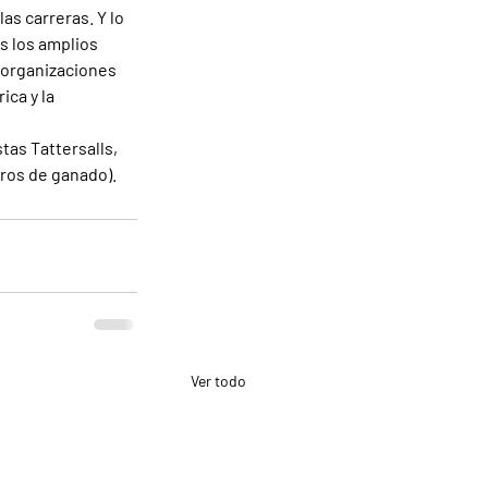
as carreras. Y lo 
s los amplios 
s organizaciones 
ca y la 
tas Tattersalls, 
ros de ganado).
Ver todo