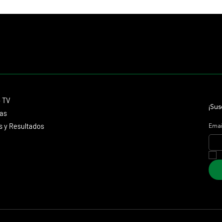
futuro de la Triple Corona
Japan 
Contacto
o TV
dmitagstein@gmail.com
¡Sus
cas
 y Resultados
Emai