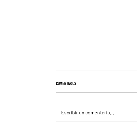
Comentarios
Escribir un comentario...
Fortitudine, hermano de Rebel's
Romance, ganó debutando por 21