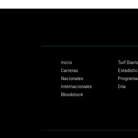
cuerpos
Inicio
Turf Diari
Carreras
Estadísti
Nacionales
Programas
Internacionales
Cría
Bloodstock
© 2024 Turf Diario