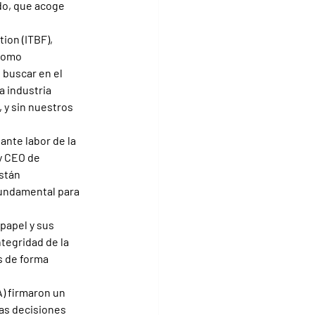
o, que acoge 
ion (ITBF), 
como 
 buscar en el 
a industria 
 y sin nuestros 
nte labor de la 
y CEO de 
stán 
undamental para 
papel y sus 
tegridad de la 
s de forma 
) firmaron un 
as decisiones 