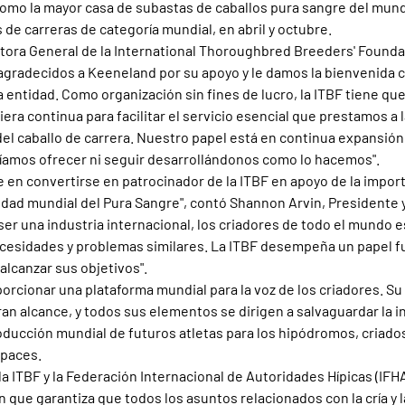
omo la mayor casa de subastas de caballos pura sangre del mund
de carreras de categoría mundial, en abril y octubre.
tora General de la International Thoroughbred Breeders' Foundat
agradecidos a Keeneland por su apoyo y le damos la bienvenida 
 entidad. Como organización sin fines de lucro, la ITBF tiene que
era continua para facilitar el servicio esencial que prestamos a l
 del caballo de carrera. Nuestro papel está en continua expansión,
íamos ofrecer ni seguir desarrollándonos como lo hacemos".
en convertirse en patrocinador de la ITBF en apoyo de la importa
dad mundial del Pura Sangre", contó Shannon Arvin, Presidente 
ser una industria internacional, los criadores de todo el mundo e
cesidades y problemas similares. La ITBF desempeña un papel f
alcanzar sus objetivos". 
orcionar una plataforma mundial para la voz de los criadores. Su 
n alcance, y todos sus elementos se dirigen a salvaguardar la in
roducción mundial de futuros atletas para los hipódromos, criado
apaces.
a ITBF y la Federación Internacional de Autoridades Hípicas (IFHA
 que garantiza que todos los asuntos relacionados con la cría y l