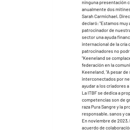
ninguna presentación c
anualmente dos mitines 
Sarah Carmichael, Direc
declaró: "Estamos muy 
patrocinador de nuestra
sector una ayuda financi
internacional de la cría
patrocinadores no podr
"Keeneland se complace 
federación en la comuni
Keeneland. "A pesar de 
interconectados por ne
ayudar a los criadores a 
La ITBF se dedica a prop
competencias son de gra
raza Pura Sangre y la p
responsable, sanos y c
En noviembre de 2023, l
acuerdo de colaboración