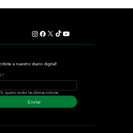
Cup
cribite a nuestro diario digital!
l
*
Si, quiero recibir las últimas noticias
Enviar