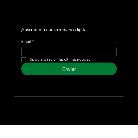
¡Suscribite a nuestro diario digital!
Email
*
Si, quiero recibir las últimas noticias
Enviar
© 2024 Turf Diario
Desarrollado por Estudio CKS - Comunicación,
Marketing & Diseño