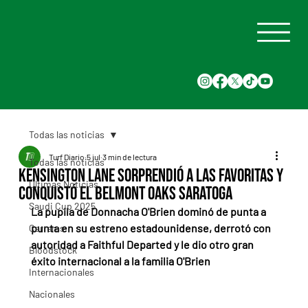
Todas las noticias
Turf Diario
5 jul
3 min de lectura
Todas las noticias
Kensington Lane sorprendió a las favoritas y
Últimas Noticias
conquistó el Belmont Oaks Saratoga
Saudi Cup 2025
La pupila de Donnacha O'Brien dominó de punta a 
punta en su estreno estadounidense, derrotó con 
Carreras
autoridad a Faithful Departed y le dio otro gran 
Bloodstock
éxito internacional a la familia O'Brien
Internacionales
Nacionales