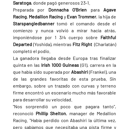
Saratoga
, donde pagó generosos 23-1.
Preparada por 
Donnacha O'Brien 
para 
Agave 
Racing
, 
Medallion Racing 
y 
Evan Trommer
, la hija de 
Starspangledbanner 
tomó el comando desde el 
comienzo y nunca volvió a mirar hacia atrás, 
imponiéndose por 1 3/4 cuerpo sobre 
Faithful 
Departed 
(Yoshida), mientras 
Fitz Right  
(Charlatán) 
completó el podio.
La ganadora llegaba desde Europa tras finalizar 
quinta en las 
Irish 1000 Guineas 
(G1), carrera en la 
que había sido superada por 
Abashiri 
(Frankel), una 
de las grandes favoritas de esta prueba. Sin 
embargo, sobre un trazado con curvas y terreno 
firme encontró un escenario mucho más favorable 
para desarrollar su velocidad.
"Nos sorprendió un poco que pagara tanto", 
reconoció 
Phillip Shelton
, manager de Medallion 
Racing. "Había perdido con Abashiri la última vez, 
pero sabíamos que necesitaba una pista firme y 