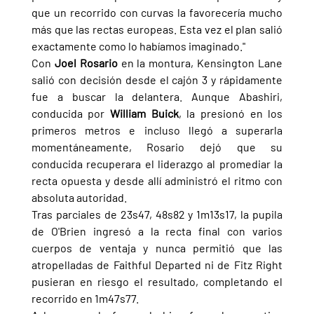
que un recorrido con curvas la favorecería mucho 
más que las rectas europeas. Esta vez el plan salió 
exactamente como lo habíamos imaginado."
Con 
Joel Rosario 
en la montura, Kensington Lane 
salió con decisión desde el cajón 3 y rápidamente 
fue a buscar la delantera. Aunque Abashiri, 
conducida por 
William Buick
, la presionó en los 
primeros metros e incluso llegó a superarla 
momentáneamente, Rosario dejó que su 
conducida recuperara el liderazgo al promediar la 
recta opuesta y desde allí administró el ritmo con 
absoluta autoridad.
Tras parciales de 23s47, 48s82 y 1m13s17, la pupila 
de O'Brien ingresó a la recta final con varios 
cuerpos de ventaja y nunca permitió que las 
atropelladas de Faithful Departed ni de Fitz Right 
pusieran en riesgo el resultado, completando el 
recorrido en 1m47s77.