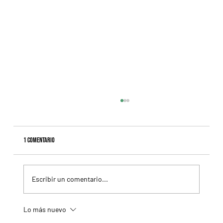
1 comentario
Escribir un comentario...
Lo más nuevo
Il Campione, el Haras El Paraíso, Orpen y el Stud Pauli, al