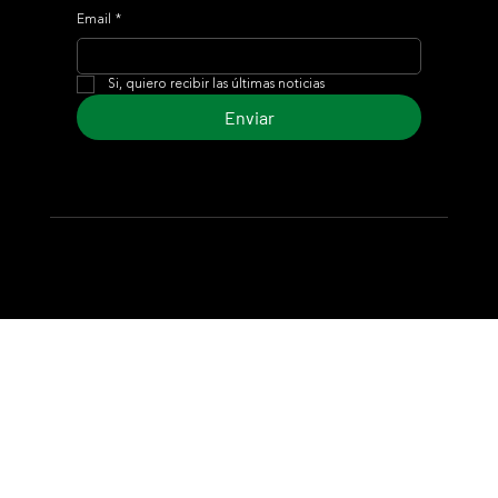
Email
*
Si, quiero recibir las últimas noticias
Enviar
© 2024 Turf Diario
Desarrollado por Estudio CKS - Comunicación,
Marketing & Diseño