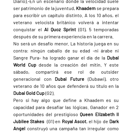
Diario).-En un escenario donde la velocidad suele 
ser patrimonio de la juventud, 
Khaadem 
se prepara 
para escribir un capítulo distinto. A los 10 años, el 
veterano velocista británico volverá a intentar 
conquistar el 
Al Quoz Sprint 
(G1), 5 temporadas 
después de su primera experiencia en la carrera.
No será un desafío menor. La historia juega en su 
contra: ningún caballo de su edad -ni árabe ni 
Sangre Pura- ha logrado ganar el día de la 
Dubai 
World Cup 
desde la creación del mitin. Y este 
sábado, compartirá ese rol de outsider 
generacional con 
Dubai Future 
(Dubawi), otro 
veterano de 10 años que defenderá su título en la 
Dubai Gold Cup 
(G2).
Pero si hay algo que define a Khaadem es su 
capacidad para desafiar las lógicas. Ganador en 2 
oportunidades del prestigioso 
Queen Elizabeth II 
Jubilee Stakes  
(G1) en 
Royal Ascot
, el hijo de 
Dark 
Angel 
construyó una campaña tan irregular como 