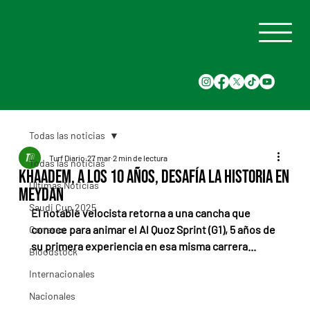
Todas las noticias
Turf Diario
27 mar
2 min de lectura
Todas las noticias
Khaadem, a los 10 años, desafía la historia en
Últimas Noticias
Meydan
Saudi Cup 2025
El notable velocista retorna a una cancha que 
conoce para animar el Al Quoz Sprint (G1), 5 años de 
Carreras
su primera experiencia en esa misma carrera...
Bloodstock
Internacionales
Nacionales