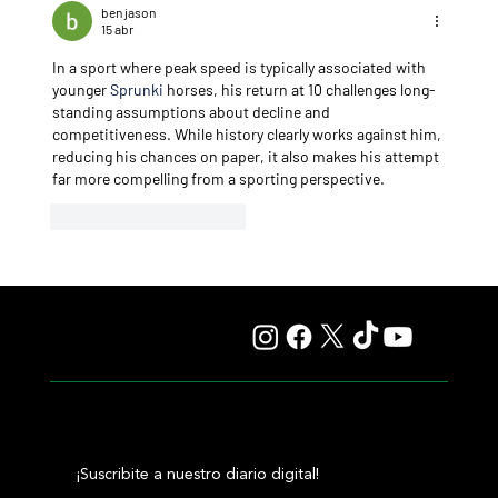
tope en las estadísticas
ben jason
15 abr
In a sport where peak speed is typically associated with 
younger 
Sprunki
 horses, his return at 10 challenges long-
standing assumptions about decline and 
competitiveness. While history clearly works against him, 
reducing his chances on paper, it also makes his attempt 
far more compelling from a sporting perspective.
Me gusta
Reaccionar
¡Suscribite a nuestro diario digital!