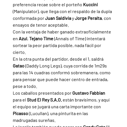
preferencia recae sobre el porteño 
Kuccini 
(Manipulator), que llega con el respaldo de la dupla 
conformada por 
Juan Saldivia 
y 
Jorge Peralta
, con 
ensayos de tenor aceptable.
Con la ventaja de haber ganado extraoficialmente 
en 
Azul
, 
Tejano Time 
(Annals of Time) intentará 
sortear la peor partida posible, nada fácil por 
cierto.
En la otra punta del partidor, desde el 1, saldrá 
Gatao 
(Daddy Long Legs), cuya corrida de 1m29s 
para las 14 cuadras conformó sobremanera, como 
para pensar que puede hacer centro de entrada, 
pese a todo.
Los caballos presentados por 
Gustavo Fabbian 
para el 
Stud El Rey S.A.O. 
están bravísimos, y aquí 
el equipo se jugará una carta importante con 
Picasso 
(Lucullan), una pinturita en las 
madrugadas sureñas.
La localía también puede pesar con 
Candy Cato 
(Il 