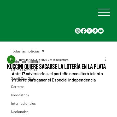
Todas las noticias
Turf Diario
17 jun 2025
2 min de lectura
Todas las noticias
Kuccini quiere sacarse la lotería en La Plata
Últimas Noticias
Ante 17 adversarios, el porteño necesitará talento 
Saudi Cup 2025
y suerte para ganar el Especial Independencia
Carreras
Bloodstock
Internacionales
Nacionales