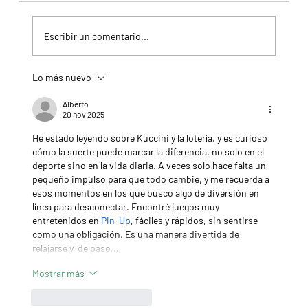
Escribir un comentario...
Lo más nuevo
Fourstardave Stakes: Deterministic pone en juego la
corona en una milla explosiva
Alberto
20 nov 2025
He estado leyendo sobre Kuccini y la lotería, y es curioso 
cómo la suerte puede marcar la diferencia, no solo en el 
deporte sino en la vida diaria. A veces solo hace falta un 
pequeño impulso para que todo cambie, y me recuerda a 
esos momentos en los que busco algo de diversión en 
línea para desconectar. Encontré juegos muy 
entretenidos en 
Pin-Up
, fáciles y rápidos, sin sentirse 
como una obligación. Es una manera divertida de 
relajarse y, de paso,…
Mostrar más
Me gusta
Reaccionar