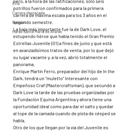
pero, a la hora de las ratificaciones, sólo seis 
Cria
potrillos fueron confirmados para la primera 
Carrera destacada
carrera de máxima escala para los 3 años en el 
segundo semestre.
Nyquist
La baja más importante fue la de Dark Love, el 
Haras Santa Maria de Araras
estupendo héroe que había tenido el Gran Premio 
Estrellas Juvenile (G1) a fines de junio y que está 
en avanzadísimos tratos de venta, por lo que dejó 
su lugar vacante y, a la vez, abrió totalmente el 
panorama.
Enrique Martín Ferro, preparador del hijo de In the 
Dark, tendrá un "muletto" interesante con 
Empeñoso Craf (Mastercraftsman), que secundó a 
Dark Love la tarde de las pruebas organizadas por 
la Fundación Equina Argentina y ahora tiene una 
oportunidad ideal como para dar el salto y quedar 
al tope de la camada cuando de pista de césped se 
habla.
Otro de los que llegan por la vía del Juvenile es 