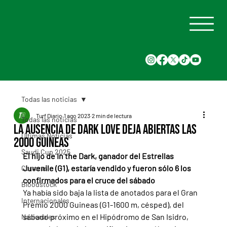
Todas las noticias
Turf Diario
1 ago 2023
2 min de lectura
Todas las noticias
La ausencia de Dark Love deja abiertas las
Últimas Noticias
2000 Guineas
Saudi Cup 2025
El hijo de In the Dark, ganador del Estrellas 
Juvenile (G1), estaría vendido y fueron sólo 6 los 
Carreras
confirmados para el cruce del sábado
Bloodstock
Ya había sido baja la lista de anotados para el Gran 
Internacionales
Premio 2000 Guineas (G1-1600 m, césped), del 
sábado próximo en el Hipódromo de San Isidro, 
Nacionales