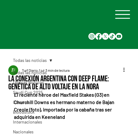
Todas las noticias
Turf Diario
1 jul
3 min de lectura
Todas las noticias
La conexión argentina con Deep Flame:
Últimas Noticias
genética de alto voltaje en La Nora
Saudi Cup 2025
El reciente héroe del Maxfield Stakes (G3) en 
Churchill Downs es hermano materno de Bajan 
Carreras
Creole (foto), importada por la cabaña tras ser 
Bloodstock
adquirida en Keeneland
Internacionales
Nacionales