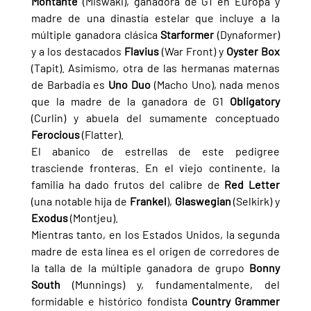
Montante 
(Miswaki), ganadora de G1 en Europa y 
madre de una dinastía estelar que incluye a la 
múltiple ganadora clásica 
Starformer 
(Dynaformer) 
y a los destacados 
Flavius 
(War Front) y 
Oyster Box 
(Tapit). Asimismo, otra de las hermanas maternas 
de Barbadia es 
Uno Duo 
(Macho Uno), nada menos 
que la madre de la ganadora de G1 
Obligatory 
(Curlin) y abuela del sumamente conceptuado 
Ferocious 
(Flatter).
El abanico de estrellas de este pedigree 
trasciende fronteras. En el viejo continente, la 
familia ha dado frutos del calibre de 
Red Letter 
(una notable hija de 
Frankel
), 
Glaswegian 
(Selkirk) y 
Exodus 
(Montjeu).
Mientras tanto, en los Estados Unidos, la segunda 
madre de esta línea es el origen de corredores de 
la talla de la múltiple ganadora de grupo 
Bonny 
South 
(Munnings) y, fundamentalmente, del 
formidable e histórico fondista 
Country Grammer 