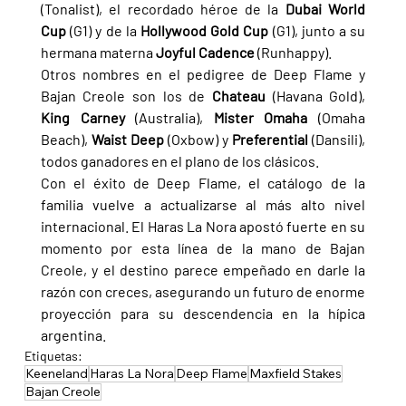
(Tonalist), el recordado héroe de la 
Dubai World 
Cup 
(G1) y de la 
Hollywood Gold Cup 
(G1), junto a su 
hermana materna 
Joyful Cadence 
(Runhappy).
Otros nombres en el pedigree de Deep Flame y 
Bajan Creole son los de 
Chateau 
(Havana Gold), 
King Carney 
(Australia), 
Mister Omaha 
(Omaha 
Beach), 
Waist Deep 
(Oxbow) y 
Preferential 
(Dansili), 
todos ganadores en el plano de los clásicos.
Con el éxito de Deep Flame, el catálogo de la 
familia vuelve a actualizarse al más alto nivel 
internacional. El Haras La Nora apostó fuerte en su 
momento por esta línea de la mano de Bajan 
Creole, y el destino parece empeñado en darle la 
razón con creces, asegurando un futuro de enorme 
proyección para su descendencia en la hípica 
argentina.
Etiquetas:
Keeneland
Haras La Nora
Deep Flame
Maxfield Stakes
Bajan Creole