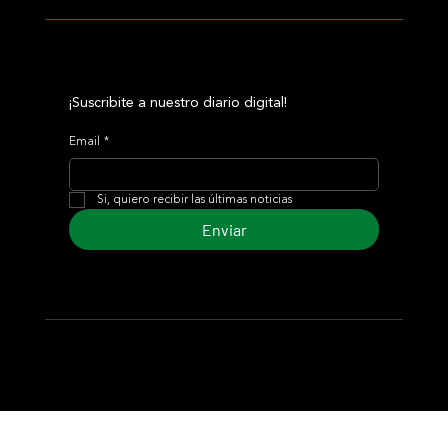
¡Suscribite a nuestro diario digital!
Email
*
Si, quiero recibir las últimas noticias
Enviar
© 2024 Turf Diario
Desarrollado por Estudio CKS - Comunicación,
Marketing & Diseño