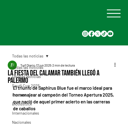
Todas las noticias
Turf Diario
17 jun 2025
2 min de lectura
Todas las noticias
La fiesta del Calamar también llegó a
Últimas Noticias
Palermo
Saudi Cup 2025
El triunfo de Saphirus Blue fue el marco ideal para 
homenajear al campeón del Torneo Apertura 2025, 
Carreras
que nació de aquel primer acierto en las carreras 
Bloodstock
de caballos
Internacionales
Nacionales