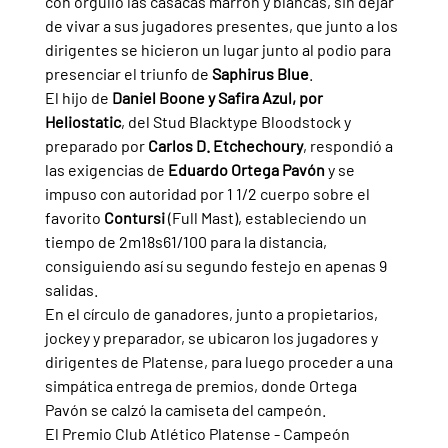
con orgullo las casacas marrón y blancas, sin dejar 
de vivar a sus jugadores presentes, que junto a los 
dirigentes se hicieron un lugar junto al podio para 
presenciar el triunfo de 
Saphirus Blue
.
El hijo de 
Daniel Boone y Safira Azul, por 
Heliostatic
, del Stud Blacktype Bloodstock y 
preparado por 
Carlos D. Etchechoury
, respondió a 
las exigencias de 
Eduardo Ortega Pavón 
y se 
impuso con autoridad por 1 1/2 cuerpo sobre el 
favorito 
Contursi 
(Full Mast), estableciendo un 
tiempo de 2m18s61/100 para la distancia, 
consiguiendo así su segundo festejo en apenas 9 
salidas.
En el círculo de ganadores, junto a propietarios, 
jockey y preparador, se ubicaron los jugadores y 
dirigentes de Platense, para luego proceder a una 
simpática entrega de premios, donde Ortega 
Pavón se calzó la camiseta del campeón.
El Premio Club Atlético Platense - Campeón 