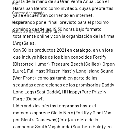
posta de la mano de su Gran Venta Anual, con el 
Cria
Haras San Benito como invitado, cuyas preofertas 
Carrera destacada
ya se encuentran corriendo en internet, 
esperando por el final, previsto para el próximo 
Nyquist
domingo desde las 19,30 horas bajo formato 
Haras Santa Maria de Araras
totalmente online y con la organización de la firma 
(Arg) Sales.
Son 30 los productos 2021 en catálogo, en un lote 
que incluye hijos de los bien conocidos Fortify 
(Distorted Humor), Treasure Beach (Galileo), Orpen 
(Lure), Full Mast (Mizzen Mast) y Long Island Sound 
(War Front), como así también parte de las 
segundas generaciones de los promisorios Daddy 
Long Legs (Scat Daddy), Hi Happy (Pure Prize) y 
Forge (Dubawi).
Liderando las ofertas tempranas hasta el 
momento aparece Giallo Nero (Fortify y Giant Van, 
por Giant's Causeway) (foto), un nieto de la 
campeona South Vagabunda (Southern Halo) y en 