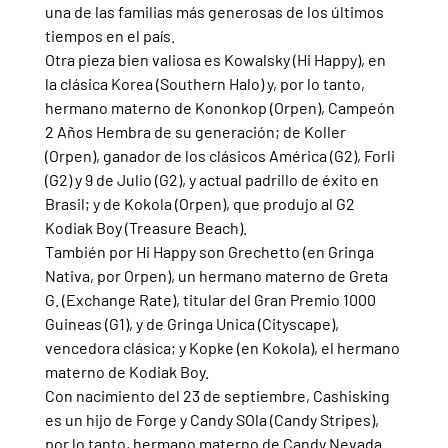
una de las familias más generosas de los últimos 
tiempos en el país.
Otra pieza bien valiosa es Kowalsky (Hi Happy), en 
la clásica Korea (Southern Halo) y, por lo tanto, 
hermano materno de Kononkop (Orpen), Campeón 
2 Años Hembra de su generación; de Koller 
(Orpen), ganador de los clásicos América (G2), Forli 
(G2) y 9 de Julio (G2), y actual padrillo de éxito en 
Brasil; y de Kokola (Orpen), que produjo al G2 
Kodiak Boy (Treasure Beach).
También por Hi Happy son Grechetto (en Gringa 
Nativa, por Orpen), un hermano materno de Greta 
G. (Exchange Rate), titular del Gran Premio 1000 
Guineas (G1), y de Gringa Unica (Cityscape), 
vencedora clásica; y Kopke (en Kokola), el hermano 
materno de Kodiak Boy.
Con nacimiento del 23 de septiembre, Cashisking 
es un hijo de Forge y Candy SOla (Candy Stripes), 
por lo tanto, hermano materno de Candy Nevada 