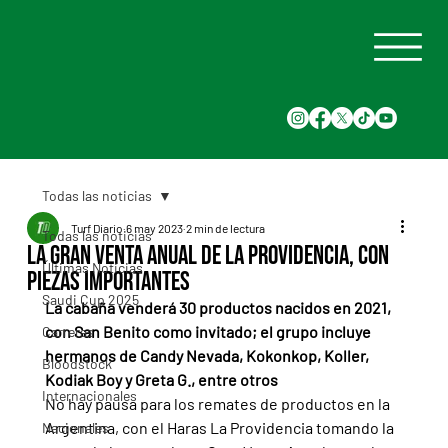
Todas las noticias
Turf Diario
6 may 2023
2 min de lectura
Todas las noticias
La Gran Venta Anual de La Providencia, con
Últimas Noticias
piezas importantes
Saudi Cup 2025
La cabaña venderá 30 productos nacidos en 2021, 
con San Benito como invitado; el grupo incluye 
Carreras
hermanos de Candy Nevada, Kokonkop, Koller, 
Bloodstock
Kodiak Boy y Greta G., entre otros
Internacionales
No hay pausa para los remates de productos en la 
Argentina, con el Haras La Providencia tomando la 
Nacionales