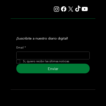
corona en una milla explosiva
¡Suscribite a nuestro diario digital!
Email
*
Si, quiero recibir las últimas noticias
Enviar
© 2024 Turf Diario
Desarrollado por Estudio CKS - Comunicación,
Marketing & Diseño