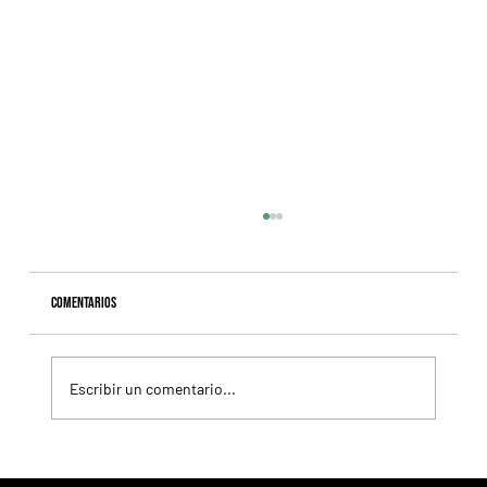
Comentarios
Escribir un comentario...
Fourstardave Stakes: Deterministic pone en juego la