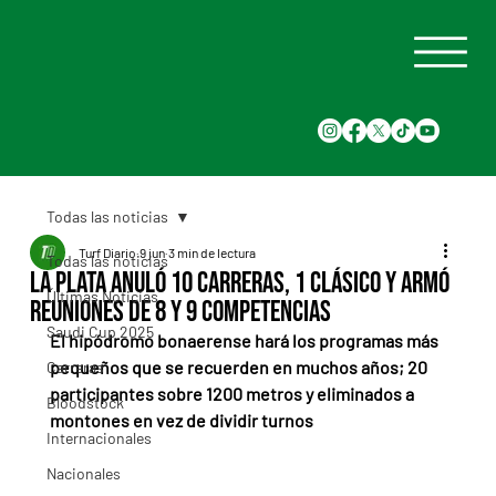
Todas las noticias
Turf Diario
9 jun
3 min de lectura
Todas las noticias
La Plata anuló 10 carreras, 1 clásico y armó
Últimas Noticias
reuniones de 8 y 9 competencias
Saudi Cup 2025
El hipódromo bonaerense hará los programas más 
pequeños que se recuerden en muchos años; 20 
Carreras
participantes sobre 1200 metros y eliminados a 
Bloodstock
montones en vez de dividir turnos
Internacionales
Nacionales