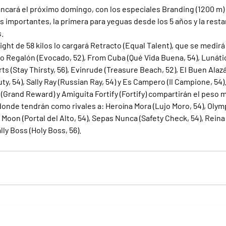
ncará el próximo domingo, con los especiales Branding (1200 m) y
mportantes, la primera para yeguas desde los 5 años y la resta
s.
ght de 58 kilos lo cargará Retracto (Equal Talent), que se medir
o Regalón (Evocado, 52), From Cuba (Qué Vida Buena, 54), Lunátic
rts (Stay Thirsty, 56), Evinrude (Treasure Beach, 52), El Buen Alaz
ty, 54), Sally Ray (Russian Ray, 54) y Es Campero (Il Campione, 54)
 (Grand Reward) y Amiguita Fortify (Fortify) compartirán el peso 
 donde tendrán como rivales a: Heroína Mora (Lujo Moro, 54), Olymp
 Moon (Portal del Alto, 54), Sepas Nunca (Safety Check, 54), Reina
lly Boss (Holy Boss, 56).