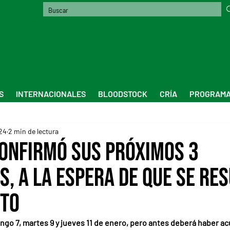
S
INTERNACIONALES
BLOODSTOCK
CRÍA
PROGRAMA
24
2 min de lectura
confirmó sus próximos 3
, a la espera de que se re
cto
ingo 7, martes 9 y jueves 11 de enero, pero antes deberá haber ac