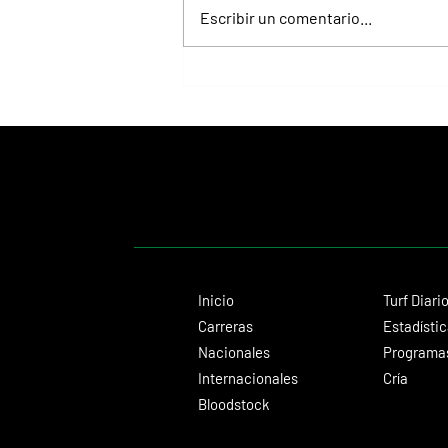
Escribir un comentario...
Juan Pablo Paoloni consolida su gran
presente con éxitos importantes
Inicio
Turf Diari
Carreras
Estadísti
Nacionales
Programas
Internacionales
Cría
Bloodstock