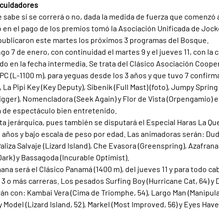
 cuidadores
e sabe si se correrá o no, dada la medida de fuerza que comenzó a
o en el pago de los premios tomó la Asociación Unificada de Jock
 publicaron este martes los próximos 3 programas del Bosque.
o 7 de enero, con continuidad el martes 9 y el jueves 11, con la 
 en la fecha intermedia. Se trata del Clásico Asociación Cooper
PC (L-1100 m), para yeguas desde los 3 años y que tuvo 7 confirm
La Pipi Key (Key Deputy), Sibenik (Full Mast) (foto), Jumpy Spring (
gger), Nomencladora (Seek Again) y Flor de Vista (Orpengamio) e
 de espectáculo bien entretenido.
ta jerárquica, pues también se disputará el Especial Haras La Qu
 años y bajo escala de peso por edad. Las animadoras serán: Dud
aliza Salvaje (Lizard Island), Che Evasora (Greenspring), Azafran
Dark) y Bassagoda (Incurable Optimist).
mana será el Clásico Panamá (1400 m), del jueves 11 y para todo cab
 o más carreras. Los pesados Surfing Boy (Hurricane Cat, 64) y D
rán con: Kambai Vera (Cima de Triomphe, 54), Largo Man (Manipula
cy Model (Lizard Island, 52), Markel (Most Improved, 56) y Eyes Have 