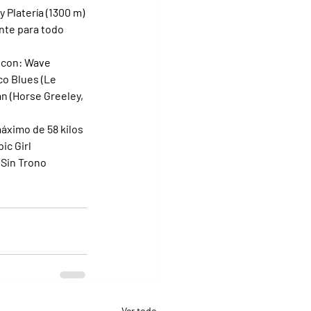
 Platería (1300 m) 
nte para todo 
á con: Wave 
o Blues (Le 
án (Horse Greeley, 
.
máximo de 58 kilos 
ic Girl 
 Sin Trono 
Ver todo