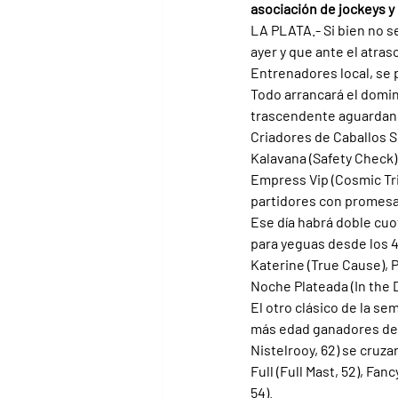
asociación de jockeys y
LA PLATA.- Si bien no s
ayer y que ante el atras
Entrenadores local, se
Todo arrancará el doming
trascendente aguardando
Criadores de Caballos S
Kalavana (Safety Check), 
Empress Vip (Cosmic Tri
partidores con promesa
Ese día habrá doble cuo
para yeguas desde los 4
Katerine (True Cause), P
Noche Plateada (In the 
El otro clásico de la se
más edad ganadores de 3
Nistelrooy, 62) se cruza
Full (Full Mast, 52), Fan
54).