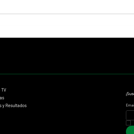
Con la milla y la recta como
Una am
protagonistas, 4 clásicos por venir en
aguard
los máximos
Palerm
Contacto
o TV
dmitagstein@gmail.com
¡Sus
cas
 y Resultados
Emai