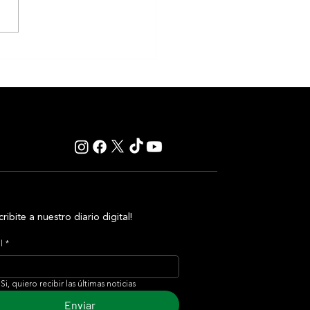
plia variedad de clásicos
an la próxima semana en
o y San Isidro
cribite a nuestro diario digital!
l
*
Si, quiero recibir las últimas noticias
Enviar