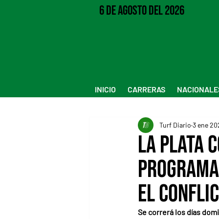
6 de Agosto del 2026
INICIO
CARRERAS
NACIONALE
Turf Diario
3 ene 20
La Plata 
programas
el confli
Se correrá los días dom