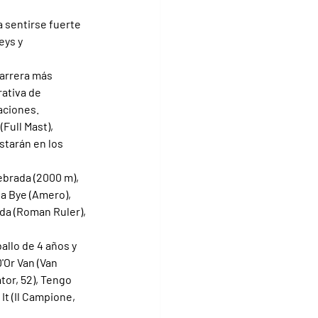
 sentirse fuerte 
eys y 
carrera más 
ativa de 
aciones.
Full Mast), 
starán en los 
ebrada (2000 m), 
a Bye (Amero), 
ada (Roman Ruler), 
allo de 4 años y 
'Or Van (Van 
tor, 52), Tengo 
It (Il Campione, 