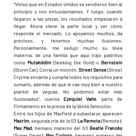
"Vimos que en Estados Unidos se vendieron bien al 
principio y nos entusiasmamos. Y luego, cuando 
llegaron a las pistas, los resultados empezaron a 
llegar. Ahora viene la parte local y ver cómo 
responde el mercado. Lo apoyamos muchos, da 
precioso, y tenemos muchas ilusiones. 
Personalmente, me sedujo mucho su línea 
materna, de una familia que aquí trajo padrillos 
como 
Mutakddim
 (Seeking the Gold) o 
Bernstein 
(Storm Cat). Corría un montón, 
Street Sense 
(Street 
Cry) me encanta y cumplía todos los requisitos para 
sumarlo, además de que le cae muy bien a nuestro 
plantel de yeguas. No podemos estar más 
ilusionados", cuenta 
Ezequiel Valle
, parte de 
Firmamento en la previa de la Venta Selección.
Entre los hijos de Maxfield a subastarse aparecen 
Maxrim
, segunda cría de la G3 
La Remota 
(Remote); 
Max Mad
, hemano materno del G3 
Beatle Francés 
(Super Saver); 
Max Curioso
, hermano materno del 