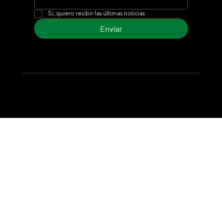
Si, quiero recibir las últimas noticias
Enviar
© 2024 Turf Diario
Desarrollado por Estudio CKS - Comunicación,
Marketing & Diseño