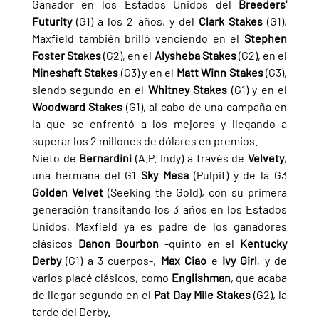
Ganador en los Estados Unidos del 
Breeders' 
Futurity 
(G1) a los 2 años, y del 
Clark Stakes 
(G1), 
Maxfield también brilló venciendo en el 
Stephen 
Foster Stakes 
(G2), en el 
Alysheba Stakes 
(G2), en el 
Mineshaft Stakes 
(G3) y en el 
Matt Winn Stakes 
(G3), 
siendo segundo en el 
Whitney Stakes 
(G1) y en el 
Woodward Stakes 
(G1), al cabo de una campaña en 
la que se enfrentó a los mejores y llegando a 
superar los 2 millones de dólares en premios.
Nieto de 
Bernardini 
(A.P. Indy) a través de 
Velvety
, 
una hermana del G1 
Sky Mesa 
(Pulpit) y de la G3 
Golden Velvet 
(Seeking the Gold), con su primera 
generación transitando los 3 años en los Estados 
Unidos, Maxfield ya es padre de los ganadores 
clásicos 
Danon Bourbon 
-quinto en el 
Kentucky 
Derby 
(G1) a 3 cuerpos-, 
Max Ciao 
e 
Ivy Girl
, y de 
varios placé clásicos, como 
Englishman
, que acaba 
de llegar segundo en el 
Pat Day Mile Stakes 
(G2), la 
tarde del Derby.