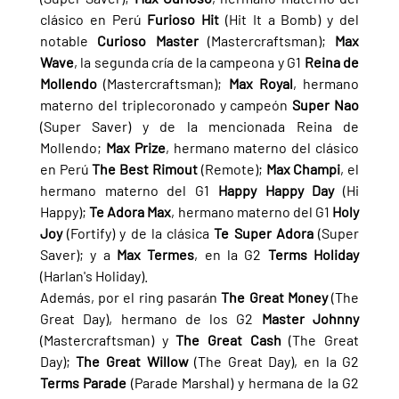
clásico en Perú 
Furioso Hit 
(Hit It a Bomb) y del 
notable 
Curioso Master 
(Mastercraftsman); 
Max 
Wave
, la segunda cría de la campeona y G1 
Reina de 
Mollendo 
(Mastercraftsman); 
Max Royal
, hermano 
materno del triplecoronado y campeón 
Super Nao 
(Super Saver) y de la mencionada Reina de 
Mollendo; 
Max Prize
, hermano materno del clásico 
en Perú 
The Best Rimout 
(Remote); 
Max Champi
, el 
hermano materno del G1 
Happy Happy Day 
(Hi 
Happy); 
Te Adora Max
, hermano materno del G1 
Holy 
Joy 
(Fortify) y de la clásica 
Te Super Adora 
(Super 
Saver); y a 
Max Termes
, en la G2 
Terms Holiday 
(Harlan's Holiday).
Además, por el ring pasarán 
The Great Money 
(The 
Great Day), hermano de los G2 
Master Johnny 
(Mastercraftsman) y 
The Great Cash 
(The Great 
Day); 
The Great Willow 
(The Great Day), en la G2 
Terms Parade 
(Parade Marshal) y hermana de la G2 