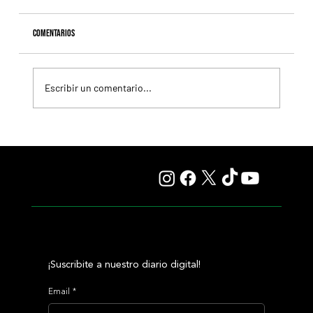
Comentarios
Escribir un comentario...
Fourstardave Stakes: Deterministic pone en juego la
corona en una milla explosiva
¡Suscribite a nuestro diario digital!
Email
*