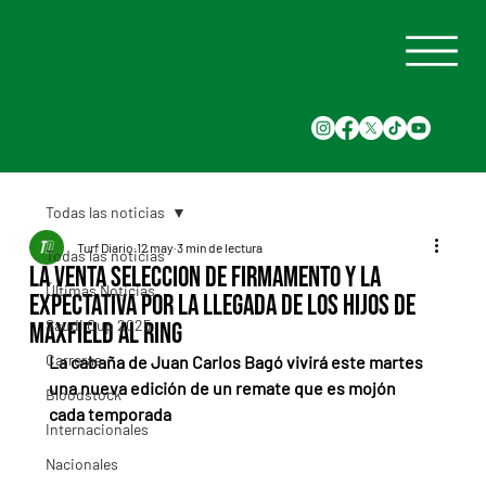
Todas las noticias
Turf Diario
12 may
3 min de lectura
Todas las noticias
La Venta Seleccion de Firmamento y la
Últimas Noticias
expectativa por la llegada de los hijos de
Saudi Cup 2025
Maxfield al ring
Carreras
La cabaña de Juan Carlos Bagó vivirá este martes 
una nueva edición de un remate que es mojón 
Bloodstock
cada temporada
Internacionales
Nacionales