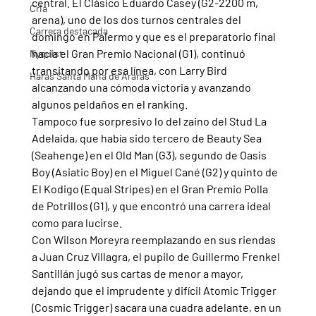
central. El Clásico Eduardo Casey (G2-2200 m, 
Cria
arena), uno de los dos turnos centrales del 
Carrera destacada
domingo en Palermo y que es el preparatorio final 
hacia el Gran Premio Nacional (G1), continuó 
Nyquist
transitando por esa línea, con Larry Bird 
Haras Santa Maria de Araras
alcanzando una cómoda victoria y avanzando 
algunos peldaños en el ranking.
Tampoco fue sorpresivo lo del zaino del Stud La 
Adelaida, que había sido tercero de Beauty Sea 
(Seahenge) en el Old Man (G3), segundo de Oasis 
Boy (Asiatic Boy) en el Miguel Cané (G2) y quinto de 
El Kodigo (Equal Stripes) en el Gran Premio Polla 
de Potrillos (G1), y que encontró una carrera ideal 
como para lucirse.
Con Wilson Moreyra reemplazando en sus riendas 
a Juan Cruz Villagra, el pupilo de Guillermo Frenkel 
Santillán jugó sus cartas de menor a mayor, 
dejando que el imprudente y difícil Atomic Trigger 
(Cosmic Trigger) sacara una cuadra adelante, en un 