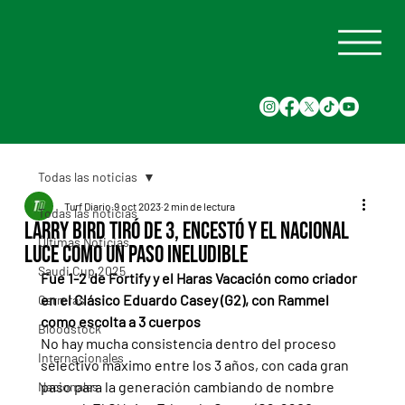
Todas las noticias
Turf Diario
9 oct 2023
2 min de lectura
Todas las noticias
Larry Bird tiró de 3, encestó y el Nacional
Últimas Noticias
luce como un paso ineludible
Saudi Cup 2025
Fue 1-2 de Fortify y el Haras Vacación como criador 
en el Clásico Eduardo Casey (G2), con Rammel 
Carreras
como escolta a 3 cuerpos
Bloodstock
No hay mucha consistencia dentro del proceso 
Internacionales
selectivo máximo entre los 3 años, con cada gran 
paso para la generación cambiando de nombre 
Nacionales