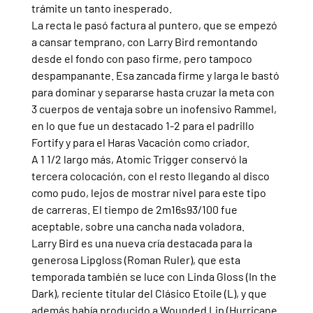
trámite un tanto inesperado.
La recta le pasó factura al puntero, que se empezó 
a cansar temprano, con Larry Bird remontando 
desde el fondo con paso firme, pero tampoco 
despampanante. Esa zancada firme y larga le bastó 
para dominar y separarse hasta cruzar la meta con 
3 cuerpos de ventaja sobre un inofensivo Rammel, 
en lo que fue un destacado 1-2 para el padrillo 
Fortify y para el Haras Vacación como criador.
A 1 1/2 largo más, Atomic Trigger conservó la 
tercera colocación, con el resto llegando al disco 
como pudo, lejos de mostrar nivel para este tipo 
de carreras. El tiempo de 2m16s93/100 fue 
aceptable, sobre una cancha nada voladora.
Larry Bird es una nueva cría destacada para la 
generosa Lipgloss (Roman Ruler), que esta 
temporada también se luce con Linda Gloss (In the 
Dark), reciente titular del Clásico Etoile (L), y que 
además había producido a Wounded Lip (Hurricane 