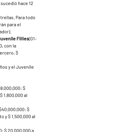
 sucedió hace 12 
rellas. Para todo 
án para el 
ador).
uvenile Fillies
(G1-
, con la 
ercero, $ 
ños y el Juvenile 
48.000.000: $ 
$ 1.800.000 al 
$40.000.000: $ 
o y $ 1.500.000 al 
0: $ 20.000.000 a 