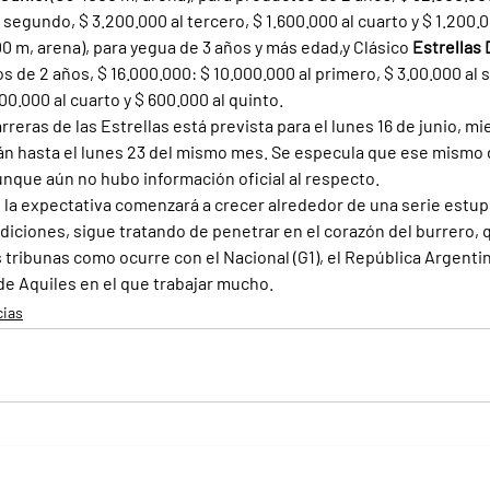
l segundo, $ 3.200.000 al tercero, $ 1.600.000 al cuarto y $ 1.200.0
00 m, arena), para yegua de 3 años y más edad,y Clásico 
Estrellas 
s de 2 años, $ 16.000.000: $ 10.000.000 al primero, $ 3.00.000 al 
800.000 al cuarto y $ 600.000 al quinto.
rreras de las Estrellas está prevista para el lunes 16 de junio, mi
án hasta el lunes 23 del mismo mes. Se especula que ese mismo dí
unque aún no hubo información oficial al respecto.
as la expectativa comenzará a crecer alrededor de una serie estup
ediciones, sigue tratando de penetrar en el corazón del burrero, 
ribunas como ocurre con el Nacional (G1), el República Argentina 
n de Aquiles en el que trabajar mucho.
cias