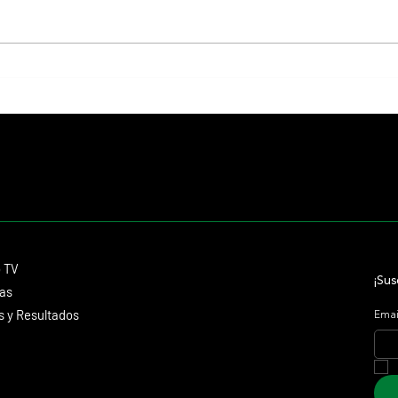
Lady se quedó con el precio máximo en
El Pre
el remate del Haras Carampangue
2027 y
futuro
Contacto
o TV
dmitagstein@gmail.com
¡Sus
cas
 y Resultados
Emai