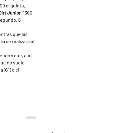
00 al quinto.
Dirt Junior 
(1300 
segundo, $ 
entras que las 
a se realizará el 
enda y que, aún 
que no suele 
(G1) o el 