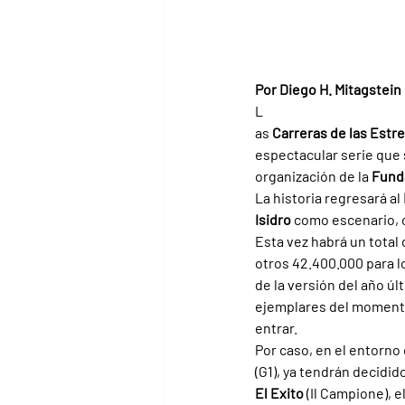
Por Diego H. Mitagstein
L
as 
Carreras de las Estre
espectacular serie que s
organización de la 
Fund
La historia regresará al 
Isidro 
como escenario, c
Esta vez habrá un total 
otros 42.400.000 para l
de la versión del año úl
ejemplares del momento
entrar.
Por caso, en el entorno 
(G1), ya tendrán decidido
El Exito 
(Il Campione), e