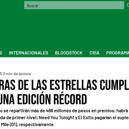
S
INTERNACIONALES
BLOODSTOCK
CRÍA
PROGRAMA
25
3 min de lectura
ras de las Estrellas cumpl
una edición récord
mo se repartirán más de 466 millones de pesos en premios; habrá 9
ada de primer nivel; Need You Tonight y El Exito pagarían el supl
el Mile (G1), respectivamente