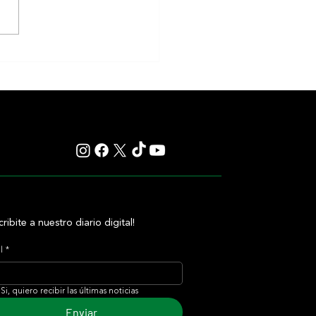
akness cambiará de fecha en
 reaviva el debate sobre el
 de la Triple Corona
cribite a nuestro diario digital!
l
*
Si, quiero recibir las últimas noticias
Enviar