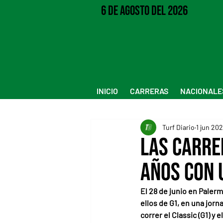
6 de Agosto del 2026
INICIO
CARRERAS
NACIONALE
Turf Diario
1 jun 20
Las Carre
años con 
El 28 de junio en Paler
ellos de G1, en una jorn
correr el Classic (G1) y 