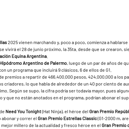
llas 
2025 vienen marchando y, poco a poco, comienza a hablarse d
e vivirá el 28 de junio próximo, la 35ta. desde que se crearon, si
ación Equina Argentina
.
Hipódromo Argentino de Palermo
, luego de un par de años de qu
on un programa que incluirá 9 clásicos, 6 de ellos de G1.
de premios a repartir de 466.400.000 pesos, 424.000.000 a los pa
os criadores, lo que habla de alrededor de un 40 por ciento de 
timo. Según se supo, la cifra podría ser todavía mayor, pues algu
 y que no están anotados en el programa, podrían abonar el sup
de 
Need You Tonight
 (Hat Ninja), el héroe del 
Gran Premio Repúbl
 abonar y correr el 
Gran Premio Estrellas Classic 
(G1-2000 m, are
l mejor millero de la actualidad y fresco héroe en el 
Gran Premio d