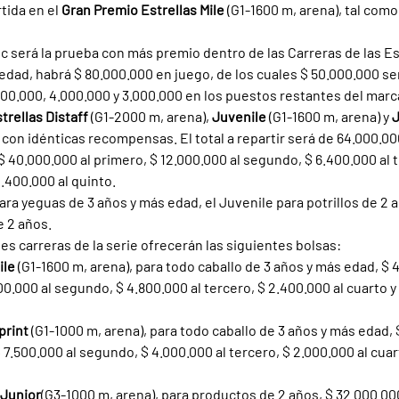
rtida en el 
Gran Premio Estrellas Mile 
(G1-1600 m, arena), tal como
c será la prueba con más premio dentro de las Carreras de las Est
edad, habrá $ 80.000.000 en juego, de los cuales $ 50.000.000 ser
000.000, 4.000.000 y 3.000.000 en los puestos restantes del marc
trellas Distaff 
(G1-2000 m, arena), 
Juvenile 
(G1-1600 m, arena) y 
J
con idénticas recompensas. El total a repartir será de 64.000.000
$ 40.000.000 al primero, $ 12.000.000 al segundo, $ 6.400.000 al t
2.400.000 al quinto.
para yeguas de 3 años y más edad, el Juvenile para potrillos de 2 a
e 2 años.
tes carreras de la serie ofrecerán las siguientes bolsas:
le 
(G1-1600 m, arena), para todo caballo de 3 años y más edad, $ 
00.000 al segundo, $ 4.800.000 al tercero, $ 2.400.000 al cuarto y 
print 
(G1-1000 m, arena), para todo caballo de 3 años y más edad, 
 7.500.000 al segundo, $ 4.000.000 al tercero, $ 2.000.000 al cuart
 Junior
(G3-1000 m, arena), para productos de 2 años, $ 32.000.00