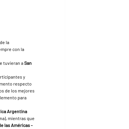
e la 
empre con la 
e tuvieran a 
San 
rticipantes y 
aumento respecto 
nos de los mejores 
lemento para 
ica Argentina 
na), mientras que 
e las Américas - 