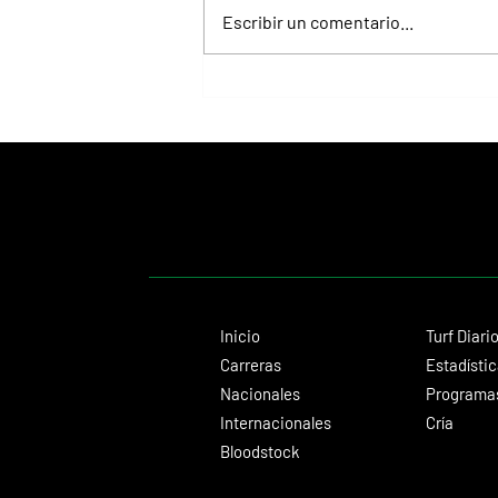
Escribir un comentario...
Fortitudine, hermano de Rebel's
Romance, ganó debutando por 21
cuerpos
Inicio
Turf Diari
Carreras
Estadísti
Nacionales
Programas
Internacionales
Cría
Bloodstock