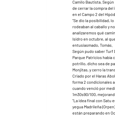
Camilo Bautista. Según 
de cerrar la compra del 
en el Campo 2 del Hipód
"Se dio la posibilidad, 
rodeaban al caballo y n
analizaremos qué camin
Isidro en octubre, al q
entusiasmado, Tomás.
Según pudo saber Turf D
Parque Patricios había 
potrillo, dicho sea de p
Monjitas, y cerro la tran
Criado por el Haras Abol
forma 2 condicionales a
cuando venció por medio
1m30s90/100, mejorando 
"La idea final con Satu 
yegua Madrileña (Orpen)
están preparando en Oca