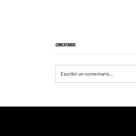
Comentarios
Escribir un comentario...
Roberto Pellegatta, su conexión con
Florencia Giménez y el disco de Le Pera
como premio