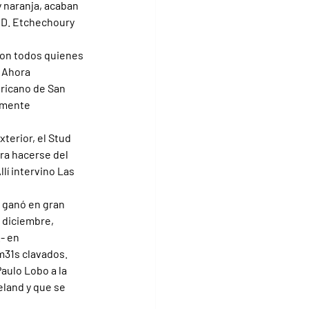
 naranja, acaban 
s D. Etchechoury 
con todos quienes 
 Ahora 
ricano de San 
emente 
terior, el Stud 
ra hacerse del 
lí intervino Las 
ú ganó en gran 
 diciembre, 
- en 
m31s clavados.
aulo Lobo a la 
land y que se 