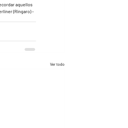
ecordar aquellos 
liner (Ringaro) -
Ver todo