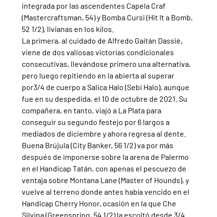
integrada por las ascendentes Capela Craf 
(Mastercraftsman, 54) y Bomba Cursi (Hit It a Bomb, 
52 1/2), livianas en los kilos.
La primera, al cuidado de Alfredo Gaitán Dassié, 
viene de dos valiosas victorias condicionales 
consecutivas, llevándose primero una alternativa, 
pero luego repitiendo en la abierta al superar 
por3/4 de cuerpo a Salica Halo (Sebi Halo), aunque 
fue en su despedida, el 10 de octubre de 2021. Su 
compañera, en tanto, viajó a La Plata para 
conseguir su segundo festejo por 6 largos a 
mediados de diciembre y ahora regresa al dente.
Buena Brújula (City Banker, 56 1/2) va por más 
después de imponerse sobre la arena de Palermo 
en el Handicap Tatán, con apenas el pescuezo de 
ventaja sobre Montana Lane (Master of Hounds), y 
vuelve al terreno donde antes había vencido en el 
Handicap Cherry Honor, ocasión en la que Che 
Silvina (Greenspring, 54 1/2) la escoltó desde 3/4 