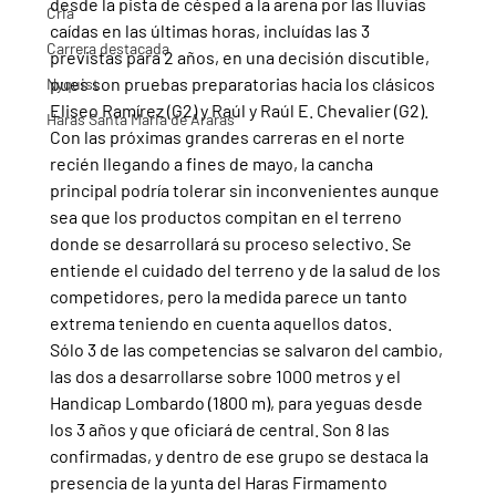
desde la pista de césped a la arena por las lluvias 
Cria
caídas en las últimas horas, incluídas las 3 
Carrera destacada
previstas para 2 años, en una decisión discutible, 
pues son pruebas preparatorias hacia los clásicos 
Nyquist
Eliseo Ramírez (G2) y Raúl y Raúl E. Chevalier (G2).
Haras Santa Maria de Araras
Con las próximas grandes carreras en el norte 
recién llegando a fines de mayo, la cancha 
principal podría tolerar sin inconvenientes aunque 
sea que los productos compitan en el terreno 
donde se desarrollará su proceso selectivo. Se 
entiende el cuidado del terreno y de la salud de los 
competidores, pero la medida parece un tanto 
extrema teniendo en cuenta aquellos datos.
Sólo 3 de las competencias se salvaron del cambio, 
las dos a desarrollarse sobre 1000 metros y el 
Handicap Lombardo (1800 m), para yeguas desde 
los 3 años y que oficiará de central. Son 8 las 
confirmadas, y dentro de ese grupo se destaca la 
presencia de la yunta del Haras Firmamento 