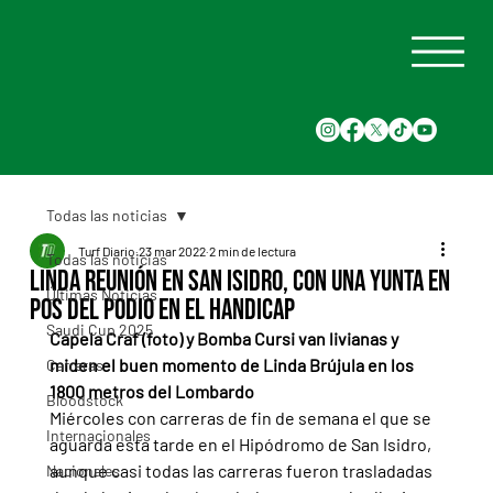
Todas las noticias
Turf Diario
23 mar 2022
2 min de lectura
Todas las noticias
Linda reunión en San Isidro, con una yunta en
Últimas Noticias
pos del podio en el handicap
Saudi Cup 2025
Capela Craf (foto) y Bomba Cursi van livianas y 
miden el buen momento de Linda Brújula en los 
Carreras
1800 metros del Lombardo
Bloodstock
Miércoles con carreras de fin de semana el que se 
Internacionales
aguarda esta tarde en el Hipódromo de San Isidro, 
aunque casi todas las carreras fueron trasladadas 
Nacionales