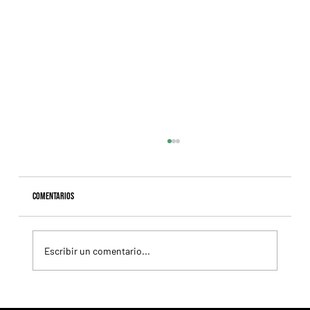
Comentarios
Escribir un comentario...
Selecciones Sábado 8/8 Hipódromo de San Isidro