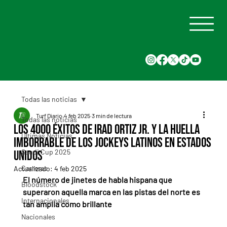
Todas las noticias
Turf Diario
4 feb 2025
3 min de lectura
Todas las noticias
Los 4000 éxitos de Irad Ortiz Jr. y la huella
Últimas Noticias
imborrable de los jockeys latinos en Estados
Saudi Cup 2025
Unidos
Carreras
Actualizado:
4 feb 2025
El número de jinetes de habla hispana que 
Bloodstock
superaron aquella marca en las pistas del norte es 
Internacionales
tan amplia como brillante
Nacionales