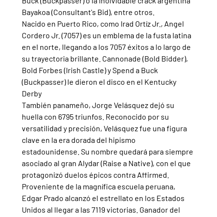
Buck (Buckpasser) o la inolvidable crack argentina 
Bayakoa (Consultant's Bid), entre otros.
Nacido en Puerto Rico, como Irad Ortíz Jr., Angel 
Cordero Jr. (7057) es un emblema de la fusta latina 
en el norte, llegando a los 7057 éxitos a lo largo de 
su trayectoria brillante. Cannonade (Bold Bidder), 
Bold Forbes (Irish Castle) y Spend a Buck 
(Buckpasser) le dieron el disco en el Kentucky 
Derby
También panameño, Jorge Velásquez dejó su 
huella con 6795 triunfos. Reconocido por su 
versatilidad y precisión, Velásquez fue una figura 
clave en la era dorada del hipismo 
estadounidense. Su nombre quedará para siempre 
asociado al gran Alydar (Raise a Native), con el que 
protagonizó duelos épicos contra Affirmed.
Proveniente de la magnífica escuela peruana, 
Edgar Prado alcanzó el estrellato en los Estados 
Unidos al llegar a las 7119 victorias. Ganador del 