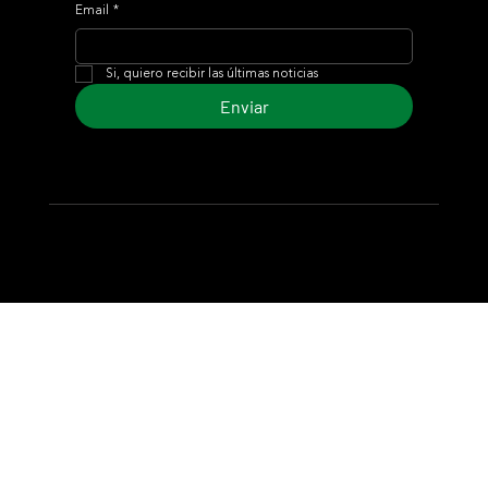
Email
*
Si, quiero recibir las últimas noticias
Enviar
© 2024 Turf Diario
Desarrollado por Estudio CKS - Comunicación,
Marketing & Diseño