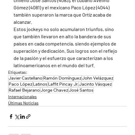
chileno José Santos (4083), el cubano Avelino 
Gómez (4081) y el mexicano Paco López (4044) 
también superaron la marca que Ortíz acaba de 
alcanzar.
Estos jockeys no solo acumularon triunfos, sino 
que también llevaron en alto la bandera de sus 
países en cada competencia, siendo ejemplos de 
superación y dedicación. Sus logros son el reflejo 
de la pasión y el esfuerzo que caracterizan a los 
latinoamericanos en el mundo del turf.
Etiquetas:
Javier Castellano
Ramón Domínguez
John Velázquez
Paco López
Latinos
Laffit Pincay Jr.
Jacinto Vásquez
Rafael Bejarano
Jorge Chavez
José Santos
Internacionales
Últimas Noticias