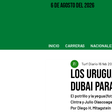
6 de Agosto del 2026
INICIO
CARRERAS
NACIONALE
Turf Diario
16 feb 2
Los urugu
Dubai par
El potrillo y la yegua (
Cintra y Julio Olascoaga
Por Diego H. Mitagstein