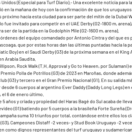
nidos (Especial para Turf Diario).- Una excelente noticia para la
 en la mañana de hoy con la confirmación de que los uruguayos 
es próximo hacia esta ciudad para ser parte del mitín de la Dubai Wo
llo fue invitado para competir en el UAE Derby (G2-1800 m, arena),
 ser de la partida en la Godolphin Mile (G2-1600 m, arena).
s órdenes del equipo comandado por Antonio Cintra y del que es p
scoaga, que por estas horas dan las últimas puntadas hacia la pa
atic Boy) en el Saudi Derby (G3) de la próxima semana en el King 
n Arabia Saudita.
llipson, Rock Walk (T.H. Approval y Go to Heaven, por Sulamani) 
 Premio Polla de Potrillos (G3) de 2023 en Maroñas, donde ademá
ub (G3) y tercero en el Gran Premio Nacional (G1). En su salida má
r desde 6 cuerpos al argentino Ever Daddy (Daddy Long Legs) en 
 el 6 de enero último.
de 5 años y criada y propiedad del Haras Bagé do Sul acaba de lleva
ideo (G1) batiendo por 5 cuerpos a la brasileña Forte Sureña (Dro
ampaña suma 10 triunfos por total, contándose entre ellos los cl
 (G3), Campeones Distaff -2 veces- y Stud Book Uruguayo -2 vece
cen como dignos representantes del turf uruguayo y sudamerican