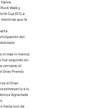
 hípica 
Rock Walk y 
rld Cup (G1), a 
 mientras que la 
arte 
rticipación del 
Abdulaziz 
es ni más ni menos 
s fue segundo en 
s cercana, el 
el Gran Premio 
rse el Gran 
sselmeyer) y a lo 
ásicos Agraciada 
s.
o hacia uno de 