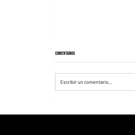
Comentarios
Escribir un comentario...
Fortitudine, hermano de Rebel's
Romance, ganó debutando por 21
cuerpos