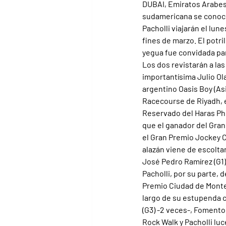
DUBAI, Emiratos Arabes U
sudamericana se conoció
Pacholli viajarán el lun
fines de marzo. El potri
yegua fue convidada para
Los dos revistarán a la
importantísima Julio Ola
argentino Oasis Boy (Asi
Racecourse de Riyadh, e
Reservado del Haras Phi
que el ganador del Gran
el Gran Premio Jockey Cl
alazán viene de escolta
José Pedro Ramírez (G1),
Pacholli, por su parte, 
Premio Ciudad de Montev
largo de su estupenda c
(G3) -2 veces-, Fomento
Rock Walk y Pacholli lu