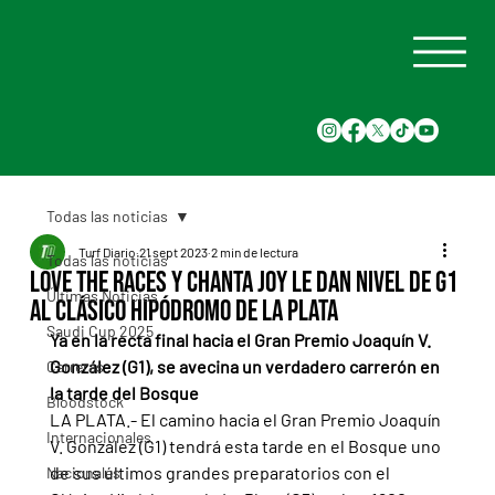
Todas las noticias
Turf Diario
21 sept 2023
2 min de lectura
Todas las noticias
Love the Races y Chanta Joy le dan nivel de G1
Últimas Noticias
al Clásico Hipódromo de La Plata
Saudi Cup 2025
Ya en la recta final hacia el Gran Premio Joaquín V. 
González (G1), se avecina un verdadero carrerón en 
Carreras
la tarde del Bosque
Bloodstock
LA PLATA.- El camino hacia el Gran Premio Joaquín 
Internacionales
V. González (G1) tendrá esta tarde en el Bosque uno 
de sus últimos grandes preparatorios con el 
Nacionales