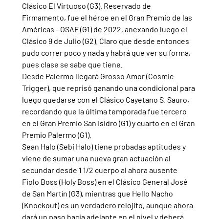
Clásico El Virtuoso (G3). Reservado de 
Firmamento, fue el héroe en el Gran Premio de las 
Américas - OSAF (G1) de 2022, anexando luego el 
Clásico 9 de Julio (G2). Claro que desde entonces 
pudo correr poco y nada y habrá que ver su forma, 
pues clase se sabe que tiene.
Desde Palermo llegará Grosso Amor (Cosmic 
Trigger), que reprisó ganando una condicional para 
luego quedarse con el Clásico Cayetano S. Sauro, 
recordando que la última temporada fue tercero 
en el Gran Premio San Isidro (G1) y cuarto en el Gran 
Premio Palermo (G1).
Sean Halo (Sebi Halo) tiene probadas aptitudes y 
viene de sumar una nueva gran actuación al 
secundar desde 1 1/2 cuerpo al ahora ausente 
Fiolo Boss (Holy Boss) en el Clásico General José 
de San Martín (G3), mientras que Hello Nacho 
(Knockout) es un verdadero relojito, aunque ahora 
dará un paso hacia adelante en el nivel y deberá 