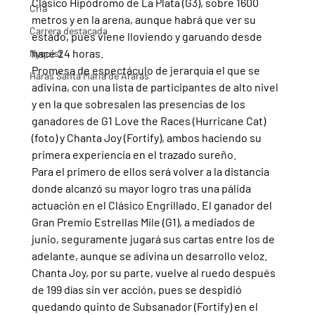
Clásico Hipódromo de La Plata (G3), sobre 1600 
Cria
metros y en la arena, aunque habrá que ver su 
Carrera destacada
estado, pues viene lloviendo y garuando desde 
hace 24 horas.
Nyquist
Promesa de espectáculo de jerarquía el que se 
Haras Santa Maria de Araras
adivina, con una lista de participantes de alto nivel 
y en la que sobresalen las presencias de los 
ganadores de G1 Love the Races (Hurricane Cat) 
(foto) y Chanta Joy (Fortify), ambos haciendo su 
primera experiencia en el trazado sureño.
Para el primero de ellos será volver a la distancia 
donde alcanzó su mayor logro tras una pálida 
actuación en el Clásico Engrillado. El ganador del 
Gran Premio Estrellas Mile (G1), a mediados de 
junio, seguramente jugará sus cartas entre los de 
adelante, aunque se adivina un desarrollo veloz.
Chanta Joy, por su parte, vuelve al ruedo después 
de 199 días sin ver acción, pues se despidió 
quedando quinto de Subsanador (Fortify) en el 