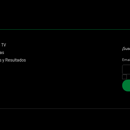
Contacto
o TV
dmitagstein@gmail.com
¡Sus
cas
 y Resultados
Emai
 Marketing &