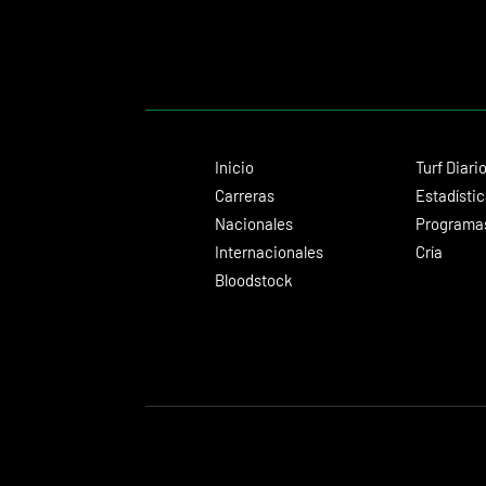
Inicio
Turf Diari
Carreras
Estadísti
Nacionales
Programas
Internacionales
Cría
Bloodstock
© 2024 Turf Diario
Desarrollado por Estudio CKS - Comunicación,
Diseño