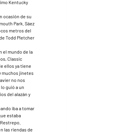
timo Kentucky 
n ocasión de su 
nmouth Park. Sáez 
ocos metros del 
o de Todd Pletcher 
 el mundo de la 
os, Classic 
e ellos ya tiene 
y muchos jinetes 
avier no nos 
lo guió a un 
os del alazán y 
ando iba a tomar 
que estaba 
 Restrepo.
n las riendas de 