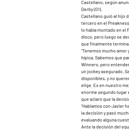
Castellano, según anun
Derby (G1).
Castellano guió al hijo
tercero en el Preakness
lo había montado en el F
disco, pero luego se deci
que finalmente termina
"Tenemos mucho amor y 
hípica. Sabemos que par
Winners, pero entendemos
un jockey asegurado. Sa
disponibles, y no quere
elige. Es en nuestro me
enorme segundo lugar en
que aclaró que la decis
"Hablamos con Javier ha
la decisión y pasó much
evaluando alguna cuesti
Ante la decisión del eq