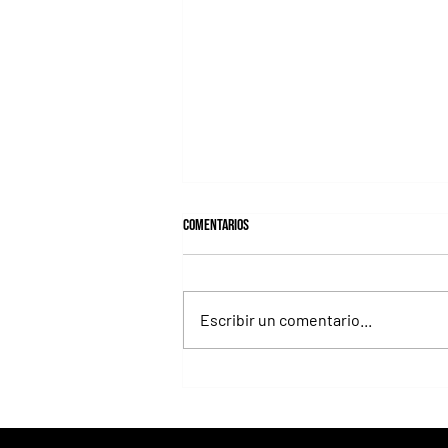
Comentarios
Escribir un comentario...
Isaac Newton alcanzó el Desmond
Stakes y le regaló otro hito histórico a
Aidan O'Brien