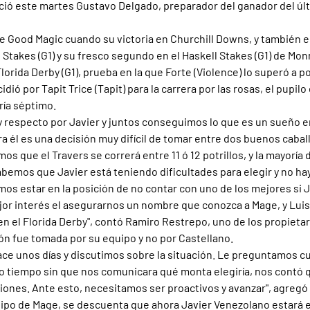
ció este martes Gustavo Delgado, preparador del ganador del úl
 de Good Magic cuando su victoria en Churchill Downs, y también e
 Stakes (G1) y su fresco segundo en el Haskell Stakes (G1) de Mo
lorida Derby (G1), prueba en la que Forte (Violence) lo superó a p
dió por Tapit Trice (Tapit) para la carrera por las rosas, el pupil
ría séptimo.
respecto por Javier y juntos conseguimos lo que es un sueño en
a él es una decisión muy difícil de tomar entre dos buenos caball
 que el Travers se correrá entre 11 ó 12 potrillos, y la mayoría d
bemos que Javier está teniendo dificultades para elegir y no ha
mos estar en la posición de no contar con uno de los mejores si J
jor interés el asegurarnos un nombre que conozca a Mage, y Luis 
 el Florida Derby", contó Ramiro Restrepo, uno de los propietari
ión fue tomada por su equipo y no por Castellano.
ce unos días y discutimos sobre la situación. Le preguntamos cu
o tiempo sin que nos comunicara qué monta elegiría, nos contó 
ones. Ante esto, necesitamos ser proactivos y avanzar", agregó
uipo de Mage, se descuenta que ahora Javier Venezolano estará e