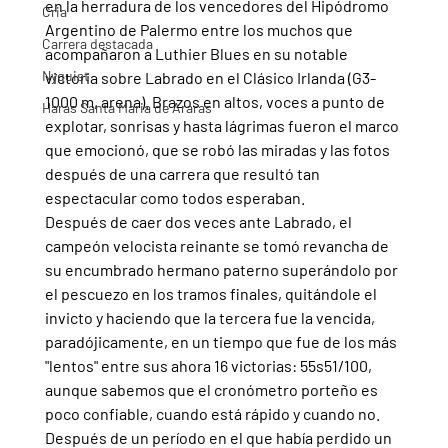
en la herradura de los vencedores del Hipódromo 
Cria
Argentino de Palermo entre los muchos que 
Carrera destacada
acompañaron a Luthier Blues en su notable 
Nyquist
victoria sobre Labrado en el Clásico Irlanda (G3-
1000 m, arena). Brazos en altos, voces a punto de 
Haras Santa Maria de Araras
explotar, sonrisas y hasta lágrimas fueron el marco 
que emocionó, que se robó las miradas y las fotos 
después de una carrera que resultó tan 
espectacular como todos esperaban.
Después de caer dos veces ante Labrado, el 
campeón velocista reinante se tomó revancha de 
su encumbrado hermano paterno superándolo por 
el pescuezo en los tramos finales, quitándole el 
invicto y haciendo que la tercera fue la vencida, 
paradójicamente, en un tiempo que fue de los más 
"lentos" entre sus ahora 16 victorias: 55s51/100, 
aunque sabemos que el cronómetro porteño es 
poco confiable, cuando está rápido y cuando no.
Después de un período en el que había perdido un 