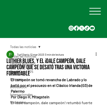
Todas las noticias
Turf Diario
12 mar 2023
3 min de lectura
Todas las noticias
Luthier Blues, y el ¡dale campeón, dale
Últimas Noticias
campeón! que se desató tras una victoria
Saudi Cup 2025
formidable
Carreras
El campeón se tomó revancha de Labrado y lo 
batió por el pescuezo en el Clásico Irlanda (G3) de 
Bloodstock
Palermo
Internacionales
Por Diego H. Mitagstein
Nacionales
El ¡dale campeón, dale campeón! retumbó fuerte 