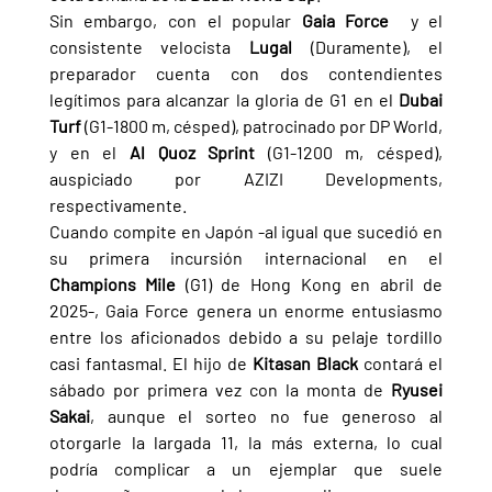
Sin embargo, con el popular 
Gaia Force  
y el 
consistente velocista 
Lugal 
(Duramente), el 
preparador cuenta con dos contendientes 
legítimos para alcanzar la gloria de G1 en el 
Dubai 
Turf 
(G1-1800 m, césped), patrocinado por DP World, 
y en el 
Al Quoz Sprint 
(G1-1200 m, césped), 
auspiciado por AZIZI Developments, 
respectivamente.
Cuando compite en Japón -al igual que sucedió en 
su primera incursión internacional en el 
Champions Mile 
(G1) de Hong Kong en abril de 
2025-, Gaia Force genera un enorme entusiasmo 
entre los aficionados debido a su pelaje tordillo 
casi fantasmal. El hijo de 
Kitasan Black 
contará el 
sábado por primera vez con la monta de 
Ryusei 
Sakai
, aunque el sorteo no fue generoso al 
otorgarle la largada 11, la más externa, lo cual 
podría complicar a un ejemplar que suele 