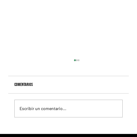
Comentarios
Escribir un comentario...
Giannetti prolongó su gran momento con Autorretrato