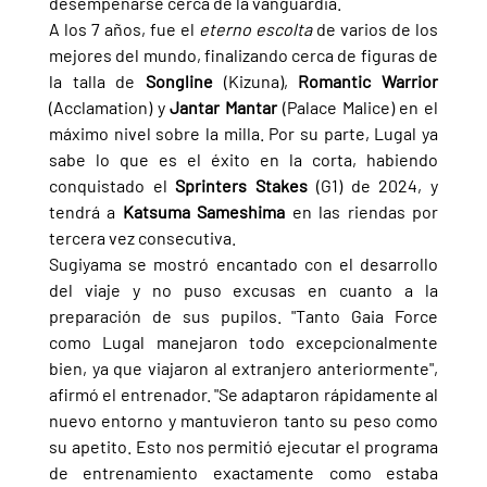
desempeñarse cerca de la vanguardia.
A los 7 años, fue el 
eterno escolta
 de varios de los 
mejores del mundo, finalizando cerca de figuras de 
la talla de 
Songline 
(Kizuna), 
Romantic Warrior 
(Acclamation) y 
Jantar Mantar 
(Palace Malice) en el 
máximo nivel sobre la milla. Por su parte, Lugal ya 
sabe lo que es el éxito en la corta, habiendo 
conquistado el 
Sprinters Stakes 
(G1) de 2024, y 
tendrá a 
Katsuma Sameshima 
en las riendas por 
tercera vez consecutiva.
Sugiyama se mostró encantado con el desarrollo 
del viaje y no puso excusas en cuanto a la 
preparación de sus pupilos. "Tanto Gaia Force 
como Lugal manejaron todo excepcionalmente 
bien, ya que viajaron al extranjero anteriormente", 
afirmó el entrenador. "Se adaptaron rápidamente al 
nuevo entorno y mantuvieron tanto su peso como 
su apetito. Esto nos permitió ejecutar el programa 
de entrenamiento exactamente como estaba 