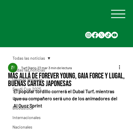
Todas las noticias
Turf Diario
27 mar
3 min de lectura
Todas las noticias
Más allá de Forever Young, Gaia Force y Lugal,
Últimas Noticias
buenas cartas japonesas
Saudi Cup 2025
El popular tordillo correrá el Dubai Turf, mientras 
que su compañero será uno de los animadores del 
Carreras
Al Quoz Sprint
Bloodstock
Internacionales
Nacionales