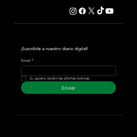
y otro éxito grande para Tres Jotas
¡Suscribite a nuestro diario digital!
Email
*
Si, quiero recibir las últimas noticias
Enviar
© 2024 Turf Diario
Desarrollado por Estudio CKS - Comunicación,
Marketing & Diseño