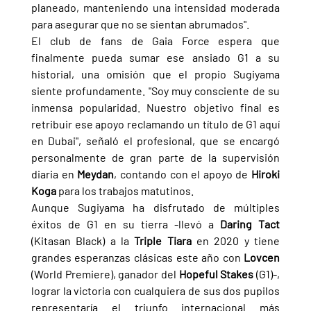
planeado, manteniendo una intensidad moderada 
para asegurar que no se sientan abrumados".
El club de fans de Gaia Force espera que 
finalmente pueda sumar ese ansiado G1 a su 
historial, una omisión que el propio Sugiyama 
siente profundamente. "Soy muy consciente de su 
inmensa popularidad. Nuestro objetivo final es 
retribuir ese apoyo reclamando un título de G1 aquí 
en Dubai", señaló el profesional, que se encargó 
personalmente de gran parte de la supervisión 
diaria en 
Meydan
, contando con el apoyo de 
Hiroki 
Koga 
para los trabajos matutinos.
Aunque Sugiyama ha disfrutado de múltiples 
éxitos de G1 en su tierra -llevó a 
Daring Tact 
(Kitasan Black) a la 
Triple Tiara 
en 2020 y tiene 
grandes esperanzas clásicas este año con 
Lovcen 
(World Premiere), ganador del 
Hopeful Stakes 
(G1)-, 
lograr la victoria con cualquiera de sus dos pupilos 
representaría el triunfo internacional más 