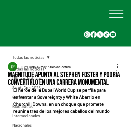
Todas las noticias
Turf Diario
13 may
3 min de lectura
Todas las noticias
Magnitude apunta al Stephen Foster y podría
Últimas Noticias
convertirlo en una carrera monumental
Saudi Cup 2025
El héroe de la Dubai World Cup se perfila para 
enfrentar a Sovereignty y White Abarrio en 
Carreras
Churchill Downs, en un choque que promete 
Bloodstock
reunir a tres de los mejores caballos del mundo
Internacionales
Nacionales