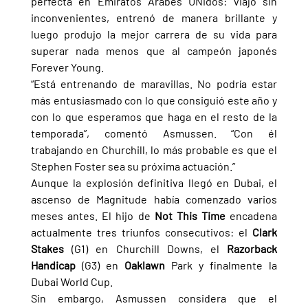
perfecta en Emiratos Árabes UNidos: viajó sin 
inconvenientes, entrenó de manera brillante y 
luego produjo la mejor carrera de su vida para 
superar nada menos que al campeón japonés 
Forever Young.
“Está entrenando de maravillas. No podría estar 
más entusiasmado con lo que consiguió este año y 
con lo que esperamos que haga en el resto de la 
temporada”, comentó Asmussen. “Con él 
trabajando en Churchill, lo más probable es que el 
Stephen Foster sea su próxima actuación.”
Aunque la explosión definitiva llegó en Dubai, el 
ascenso de Magnitude había comenzado varios 
meses antes. El hijo de 
Not This Time 
encadena 
actualmente tres triunfos consecutivos: el 
Clark 
Stakes 
(G1) en Churchill Downs, el 
Razorback 
Handicap 
(G3) en 
Oaklawn 
Park y finalmente la 
Dubai World Cup.
Sin embargo, Asmussen considera que el 