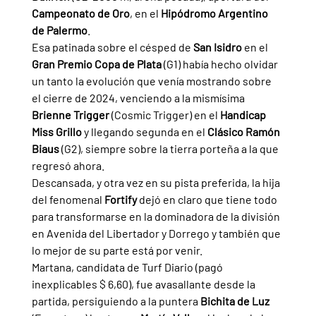
Campeonato de Oro
, en el 
Hipódromo Argentino 
de Palermo
.
Esa patinada sobre el césped de 
San Isidro 
en el 
Gran Premio Copa de Plata 
(G1) había hecho olvidar 
un tanto la evolución que venía mostrando sobre 
el cierre de 2024, venciendo a la mismísima 
Brienne Trigger 
(Cosmic Trigger) en el 
Handicap 
Miss Grillo 
y llegando segunda en el 
Clásico Ramón 
Biaus 
(G2), siempre sobre la tierra porteña a la que 
regresó ahora.
Descansada, y otra vez en su pista preferida, la hija 
del fenomenal 
Fortify 
dejó en claro que tiene todo 
para transformarse en la dominadora de la división 
en Avenida del Libertador y Dorrego y también que 
lo mejor de su parte está por venir.
Martana, candidata de Turf Diario (pagó 
inexplicables $ 6,60), fue avasallante desde la 
partida, persiguiendo a la puntera 
Bichita de Luz 