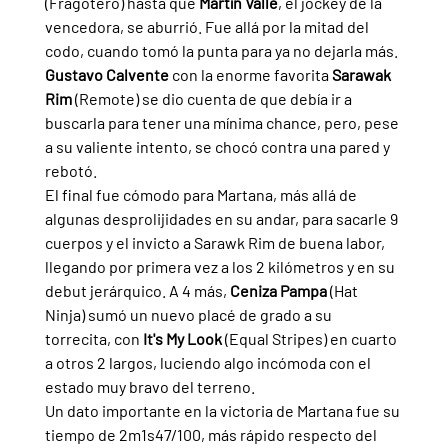
(Fragotero) hasta que 
Martín Valle
, el jockey de la 
vencedora, se aburrió. Fue allá por la mitad del 
codo, cuando tomó la punta para ya no dejarla más.
Gustavo Calvente 
con la enorme favorita 
Sarawak 
Rim 
(Remote) se dio cuenta de que debía ir a 
buscarla para tener una mínima chance, pero, pese 
a su valiente intento, se chocó contra una pared y 
rebotó.
El final fue cómodo para Martana, más allá de 
algunas desprolijidades en su andar, para sacarle 9 
cuerpos y el invicto a Sarawk Rim de buena labor, 
llegando por primera vez a los 2 kilómetros y en su 
debut jerárquico. A 4 más, 
Ceniza Pampa 
(Hat 
Ninja) sumó un nuevo placé de grado a su 
torrecita, con 
It's My Look 
(Equal Stripes) en cuarto 
a otros 2 largos, luciendo algo incómoda con el 
estado muy bravo del terreno.
Un dato importante en la victoria de Martana fue su 
tiempo de 2m1s47/100, más rápido respecto del 