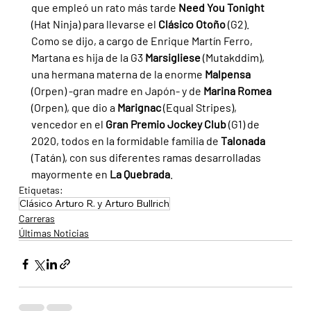
que empleó un rato más tarde 
Need You Tonight 
(Hat Ninja) para llevarse el 
Clásico Otoño 
(G2).
Como se dijo, a cargo de Enrique Martín Ferro, 
Martana es hija de la G3 
Marsigliese 
(Mutakddim), 
una hermana materna de la enorme 
Malpensa 
(Orpen) -gran madre en Japón- y de 
Marina Romea 
(Orpen), que dio a 
Marignac 
(Equal Stripes), 
vencedor en el 
Gran Premio Jockey Club 
(G1) de 
2020, todos en la formidable familia de 
Talonada 
(Tatán), con sus diferentes ramas desarrolladas 
mayormente en 
La Quebrada
.
Etiquetas:
Clásico Arturo R. y Arturo Bullrich
Carreras
Últimas Noticias