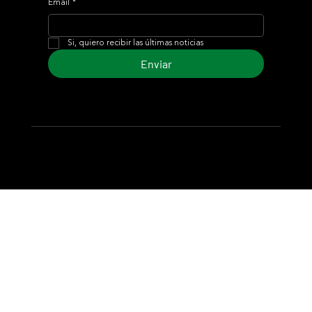
Email
*
Si, quiero recibir las últimas noticias
Enviar
© 2024 Turf Diario
Desarrollado por Estudio CKS - Comunicación,
Marketing & Diseño