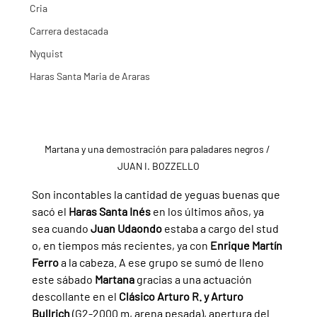
Cria
Carrera destacada
Nyquist
Haras Santa Maria de Araras
Martana y una demostración para paladares negros / 
JUAN I. BOZZELLO
Son incontables la cantidad de yeguas buenas que 
sacó el 
Haras Santa Inés 
en los últimos años, ya 
sea cuando 
Juan Udaondo 
estaba a cargo del stud 
o, en tiempos más recientes, ya con 
Enrique Martín 
Ferro 
a la cabeza. A ese grupo se sumó de lleno 
este sábado 
Martana 
gracias a una actuación 
descollante en el 
Clásico Arturo R. y Arturo 
Bullrich 
(G2-2000 m, arena pesada), apertura del 