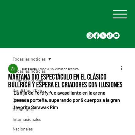
Todas las noticias
Turf Diario
1 mar 2025
2 min de lectura
Todas las noticias
Martana dio espectáculo en el Clásico
Últimas Noticias
Bullrich y espera el Criadores con ilusiones
Saudi Cup 2025
La hija de Fortify fue avasallante en la arena 
pesada porteña, superando por 9 cuerpos a la gran 
Carreras
favorita Sarawak Rim
Bloodstock
Internacionales
Nacionales