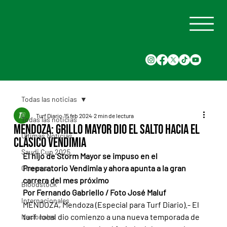
Todas las noticias
Turf Diario
15 feb 2024
2 min de lectura
Todas las noticias
Mendoza: Grillo Mayor dio el salto hacia el
Últimas Noticias
Clásico Vendimia
Saudi Cup 2025
El hijo de Storm Mayor se impuso en el 
Preparatorio Vendimia y ahora apunta a la gran 
Carreras
carrera del mes próximo
Bloodstock
Por Fernando Gabriello / Foto José Maluf
Internacionales
MENDOZA, Mendoza (Especial para Turf Diario).- El 
turf  local dio comienzo a una nueva temporada de 
Nacionales