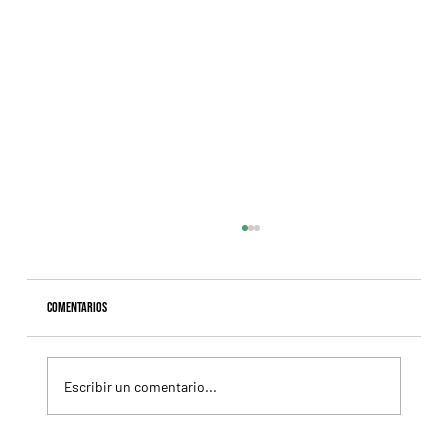
Comentarios
Escribir un comentario...
Colour Vision va por la vuelta al triunfo, en La Plata