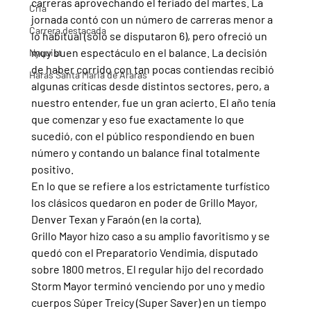
carreras aprovechando el feriado del martes. La 
Cria
jornada contó con un número de carreras menor a 
Carrera destacada
lo habitual (sólo se disputaron 6), pero ofreció un 
muy buen espectáculo en el balance. La decisión 
Nyquist
de haber corrido con tan pocas contiendas recibió 
Haras Santa Maria de Araras
algunas críticas desde distintos sectores, pero, a 
nuestro entender, fue un gran acierto. El año tenía 
que comenzar y eso fue exactamente lo que 
sucedió, con el público respondiendo en buen 
número y contando un balance final totalmente 
positivo.
En lo que se refiere a los estrictamente turfístico 
los clásicos quedaron en poder de Grillo Mayor, 
Denver Texan y Faraón (en la corta).
Grillo Mayor hizo caso a su amplio favoritismo y se 
quedó con el Preparatorio Vendimia, disputado 
sobre 1800 metros. El regular hijo del recordado 
Storm Mayor terminó venciendo por uno y medio 
cuerpos Súper Treicy (Super Saver) en un tiempo 