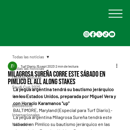
Todas las noticias
Turf Diario
15 sept 2023
2 min de lectura
Todas las noticias
Milagrosa Sureña corre este sábado en
Últimas Noticias
Pimlico el All Along Stakes
Saudi Cup 2025
La yegua argentina tendrá su bautismo jerárquico 
en los Estados Unidos, preparada por Miguel Vera y 
Carreras
con Horacio Karamanos "up"
Bloodstock
BALTIMORE, Maryland (Especial para Turf Diario).- 
Internacionales
La yegua argentina Milagrosa Sureña tendrá este 
sábado en Pimlico su bautismo jerárquico en las 
Nacionales