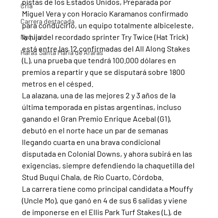
pistas de los Estados Unidos, Preparada por 
Cria
Miguel Vera y con Horacio Karamanos confirmado 
Carrera destacada
para conducirlo, un equipo totalmente albiceleste, 
la hija del recordado sprinter Try Twice (Hat Trick) 
Nyquist
está entre las 12 confirmadas del All Along Stakes 
Haras Santa Maria de Araras
(L), una prueba que tendrá 100.000 dólares en 
premios a repartir y que se disputará sobre 1800 
metros en el césped.
La alazana, una de las mejores 2 y 3 años de la 
última temporada en pistas argentinas, incluso 
ganando el Gran Premio Enrique Acebal (G1), 
debutó en el norte hace un par de semanas 
llegando cuarta en una brava condicional 
disputada en Colonial Downs, y ahora subirá en las 
exigencias, siempre defendiendo la chaquetilla del 
Stud Buqui Chala, de Río Cuarto, Córdoba.
La carrera tiene como principal candidata a Mouffy 
(Uncle Mo), que ganó en 4 de sus 6 salidas y viene 
de imponerse en el Ellis Park Turf Stakes (L), de 