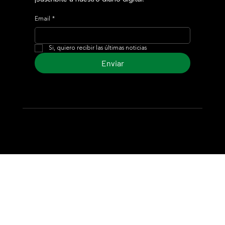
Email
*
Si, quiero recibir las últimas noticias
Enviar
© 2024 Turf Diario
Desarrollado por Estudio CKS - Comunicación,
Marketing & Diseño