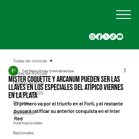
Todas las noticias
Turf Diario
8 may
2 min de lectura
Todas las noticias
Mister Coquette y Arcanum pueden ser las
Últimas Noticias
llaves en los especiales del atípico viernes
Saudi Cup 2025
en La Plata
Carreras
El primero va por el triunfo en el Forli, y el restante 
buscará ratificar su anterior conquista en el Inter 
Bloodstock
Red
Internacionales
Nacionales