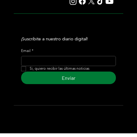
¡Suscribite a nuestro diario digital!
Email
*
Si, quiero recibir las últimas noticias
Enviar
© 2024 Turf Diario
Desarrollado por Estudio CKS - Comunicación,
Marketing & Diseño