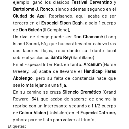
ejemplo, ganó los clásicos 
Festival Cervantino 
y 
Bartolomé J. Ronco
, siendo además segundo en el 
Ciudad de Azul
. Reprisando, aquí, acaba de ser 
tercero en el 
Especial Sipan Dagh
, a solo 1 cuerpo 
de 
Don Galeón 
(Il Campione).
Un rival de riesgo puede ser 
Don Chamamé 
(Long 
Island Sound, 54), que buscará levantar cabeza tras 
dos labores flojas, recordando su triunfo local 
sobre el ya clásico 
Santo Rey 
(Santillano).
En el Especial Inter Red, en tanto, 
Arcanum 
(Horse 
Greeley, 56) acaba de llevarse el 
Handicap Haras 
Abolengo
, pero su falta de constancia hace que 
sea lo más lejano a una fija.
En su camino se cruza 
Silencio Dramático 
(Grand 
Reward, 54), que acaba de sacarse de encima la 
reprise con un interesante segundo a 1 1/2 cuerpo 
de 
Colour Vision 
(Univision) en el 
Especial Cafrune
, 
y ahora parece listo para volver al triunfo.
Etiquetas: