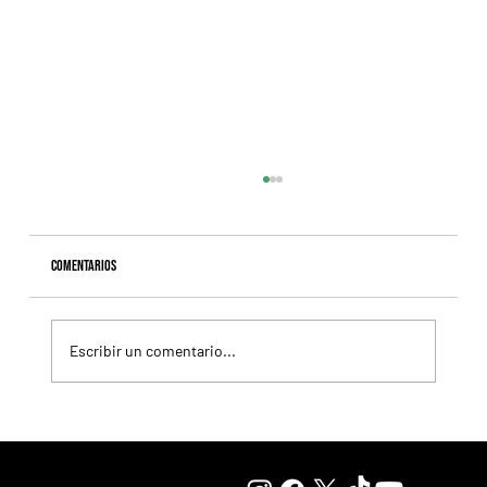
Comentarios
Escribir un comentario...
Fourstardave Stakes: Deterministic pone en juego la
corona en una milla explosiva