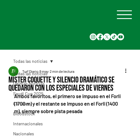
Todas las noticias
Turf Diario
9 may
2 min de lectura
Todas las noticias
Mister Coquette y Silencio Dramático se
Últimas Noticias
quedaron con los especiales de viernes
Saudi Cup 2025
Ambos favoritos, el primero se impuso en el Forli 
(1700 m) y el restante se impuso en el Forli (1400 
Carreras
m), siempre sobre pista pesada
Bloodstock
Internacionales
Nacionales