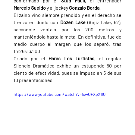
conformado por el 
Stud Pauli
, el entrenador 
Marcelo Sueldo 
y el jockey 
Gonzalo Borda
.
El zaino vino siempre prendido y en el derecho se 
trenzó en duelo con 
Dozen Lake 
(Anjiz Lake, 52), 
sacándole ventaja por los 200 metros y 
manteniéndola hasta la meta. En definitiva, fue de 
medio cuerpo el margen que los separó, tras 
1m26s13/100.
Criado por el 
Haras Los Turfistas
, el regular 
Silencio Dramático exhibe un estupendo 50 por 
ciento de efectividad, pues se impuso en 5 de sus 
10 presentaciones.
https://www.youtube.com/watch?v=fcwOFXpX1IQ