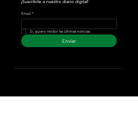
¡Suscribite a nuestro diario digital!
Email
*
Si, quiero recibir las últimas noticias
Enviar
© 2024 Turf Diario
Desarrollado por Estudio CKS - Comunicación,
Marketing & Diseño