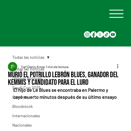
Todas las noticias
Turf Diario
6 mar
1 min de lectura
Todas las noticias
Murió el potrillo Lebrón Blues, ganador del
Últimas Noticias
Kemmis y candidato para el Luro
Saudi Cup 2025
El hijo de Le Blues se encontraba en Palermo y 
cayó muerto minutos después de su último ensayo
Carreras
Bloodstock
Internacionales
Nacionales