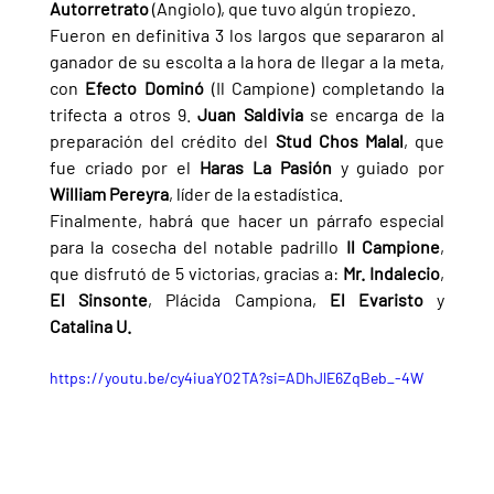
Autorretrato 
(Angiolo), que tuvo algún tropiezo.
Fueron en definitiva 3 los largos que separaron al 
ganador de su escolta a la hora de llegar a la meta, 
con 
Efecto Dominó 
(Il Campione) completando la 
trifecta a otros 9. 
Juan Saldivia 
se encarga de la 
preparación del crédito del 
Stud Chos Malal
, que 
fue criado por el 
Haras La Pasión 
y guiado por 
William Pereyra
, líder de la estadística.
Finalmente, habrá que hacer un párrafo especial 
para la cosecha del notable padrillo 
Il Campione
, 
que disfrutó de 5 victorias, gracias a: 
Mr. Indalecio
, 
El Sinsonte
, Plácida Campiona, 
El Evaristo 
y 
Catalina U.
https://youtu.be/cy4iuaYO2TA?si=ADhJlE6ZqBeb_-4W