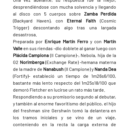
desprendiéndose con mucha solvencia y llegando 
al disco con 5 cuerpos sobre 
Zamba Perdida 
(Backyard Haven), con 
Eternal Faith 
(Cosmic 
Trigger) descontando algo tras una largada 
desastrosa.
Preparada por 
Enrique Martín Ferro 
y con 
Martín 
Valle 
en sus riendas -dio doblete al ganar luego con 
Plácida Campiona 
(Il Campione)-, Nebola, hija de la 
G2 
Norimberga 
(Exchange Rate) -hemana materna 
de la madre de 
Nanabush 
(Il Campione) y 
Nanda Dea 
(Fortify)- estableció un tiempo de 1m26s6/100, 
bastante más lento respecto del 1m25s18/100 que 
demoró Fletcher en lucirse un rato más tarde.
Respondiendo a su promisorio segundo al debutar, 
y también al enorme favoritismo del público, el hijo 
del freshman sire Gershwin tomó la delantera en 
los tramos iniciales y se vino de un viaje, 
conteniendo en la recta la carga externa de 