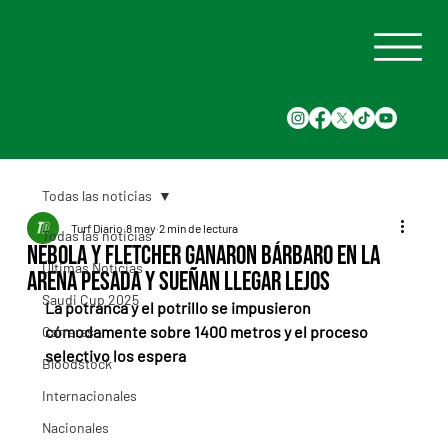
Todas las noticias
Turf Diario
8 may
2 min de lectura
Todas las noticias
Nebola y Fletcher ganaron bárbaro en la
Últimas Noticias
arena pesada y sueñan llegar lejos
Saudi Cup 2025
La potranca y el potrillo se impusieron 
cómodamente sobre 1400 metros y el proceso 
Carreras
selectivo los espera
Bloodstock
Internacionales
Nacionales