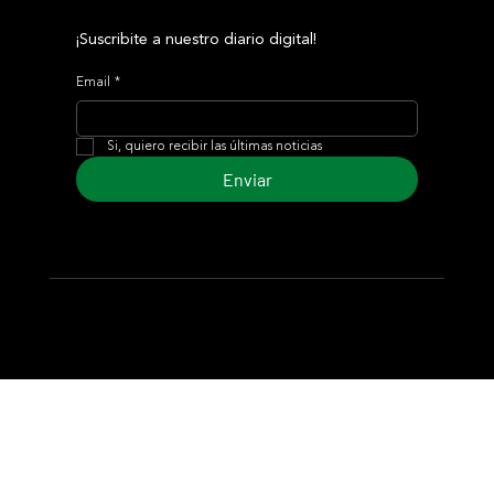
¡Suscribite a nuestro diario digital!
Email
*
Si, quiero recibir las últimas noticias
Enviar
© 2024 Turf Diario
Desarrollado por Estudio CKS - Comunicación,
Marketing & Diseño