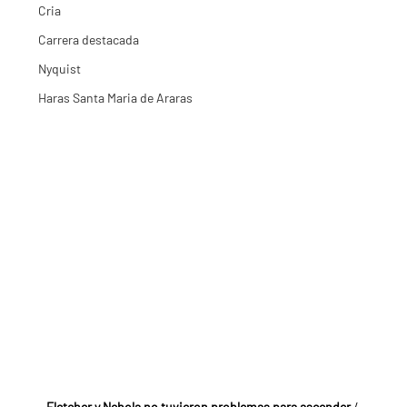
Cria
Carrera destacada
Nyquist
Haras Santa Maria de Araras
Fletcher y Nebola no tuvieron problemas para ascender
 / 