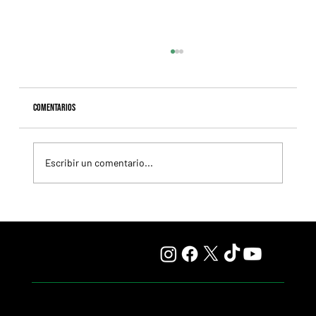
Comentarios
Escribir un comentario...
Fourstardave Stakes: Deterministic pone en juego la
corona en una milla explosiva