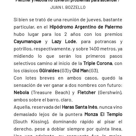
JUAN I. BOZZELLO
Si bien se trató de una reunión de jueves, bastante 
particular, en el 
Hipódromo Argentino de Palermo 
hubo lugar para los 2 años con los premios 
Cayumanque 
y 
Lazy Lode
, para potrancas y 
potrillos, respectivamente, y sobre 1400 metros, ya 
midiendo lo que serán los primeros pasos 
selectivos camino al inicio de la 
Triple Corona
, con 
los clásicos 
Güiraldes 
(G3) y 
Old Man 
(G3).
Con lotes breves en ambos casos, quedó la 
sensación de ver ganar a dos nombres con futuro: 
Nebola 
(Treasure Beach) y 
Fletcher 
(Gershwin), 
ambos sobre el barro, claro.
Aquella, reservada del 
Haras Santa Inés
, nunca vino 
demasiado lejos de la puntera 
Monza El Templo 
(South Kissing), dominando rápido al pisar el 
derecho, pese a doblar siempre por quinta línea. 
Una vez adelante, su respuesta fue la mejor, 