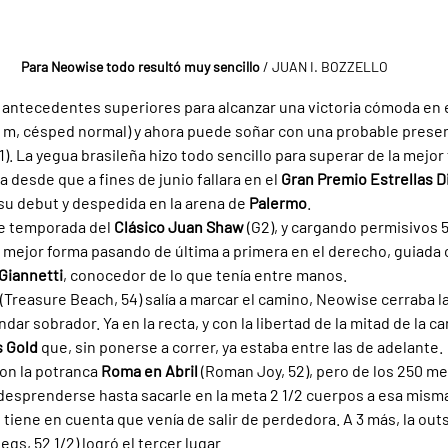
Para Neowise todo resultó muy sencillo 
/ JUAN I. BOZZELLO
 antecedentes superiores para alcanzar una victoria cómoda en e
 m, césped normal) y ahora puede soñar con una probable presen
1). La yegua brasileña hizo todo sencillo para superar de la mejor
 desde que a fines de junio fallara en el 
Gran Premio Estrellas Di
u debut y despedida en la arena de 
Palermo
.
e temporada del 
Clásico Juan Shaw 
(G2), y cargando permisivos 59
a mejor forma pasando de última a primera en el derecho, guiada c
Giannetti
, conocedor de lo que tenía entre manos.
(Treasure Beach, 54) salía a marcar el camino, Neowise cerraba l
dar sobrador. Ya en la recta, y con la libertad de la mitad de la ca
 Gold 
que, sin ponerse a correr, ya estaba entre las de adelante.
n la potranca 
Roma en Abril 
(Roman Joy, 52), pero de los 250 me
esprenderse hasta sacarle en la meta 2 1/2 cuerpos a esa misma 
tiene en cuenta que venía de salir de perdedora. A 3 más, la outs
gs, 52 1/2) logró el tercer lugar.