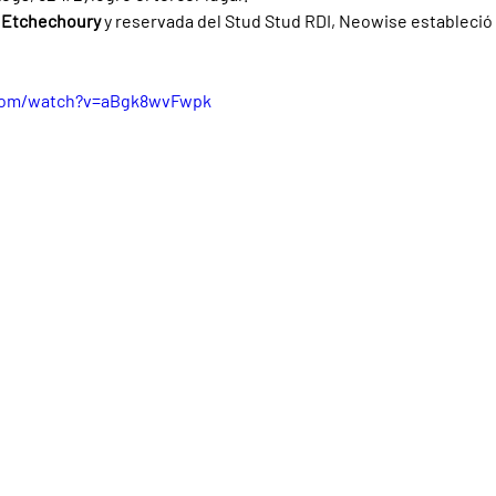
. Etchechoury 
y reservada del Stud Stud RDI, Neowise estableció
.com/watch?v=aBgk8wvFwpk