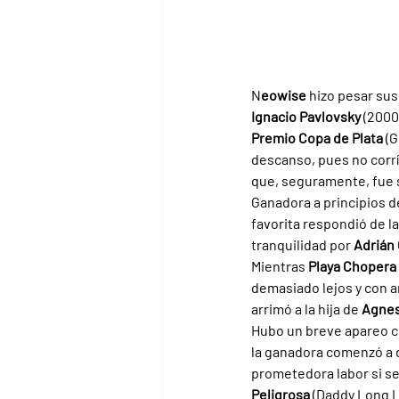
N
eowise 
hizo pesar sus
Ignacio Pavlovsky 
(2000
Premio Copa de Plata 
(G
descanso, pues no corría
que, seguramente, fue s
Ganadora a principios d
favorita respondió de l
tranquilidad por 
Adrián 
Mientras 
Playa Chopera 
demasiado lejos y con an
arrimó a la hija de 
Agnes
Hubo un breve apareo co
la ganadora comenzó a d
prometedora labor si se 
Peligrosa 
(Daddy Long Le