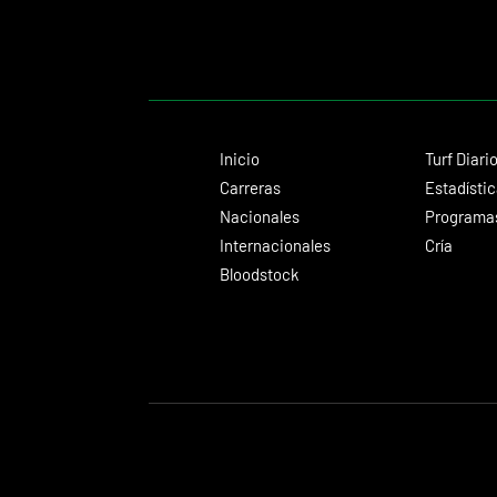
Inicio
Turf Diari
Carreras
Estadísti
Nacionales
Programas
Internacionales
Cría
Bloodstock
© 2024 Turf Diario
Desarrollado por Estudio CKS - Comunicación,
Diseño