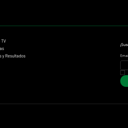
Contacto
o TV
dmitagstein@gmail.com
¡Sus
cas
 y Resultados
Emai
 Marketing &