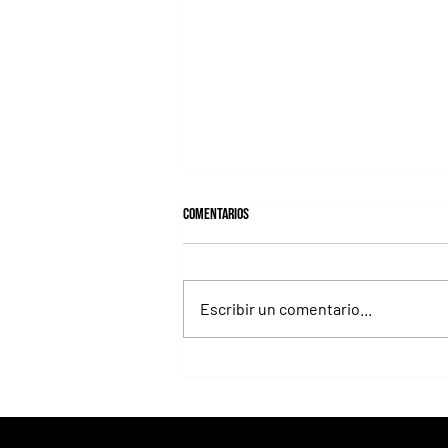
Comentarios
Escribir un comentario...
Roberto Pellegatta, su conexión con
Florencia Giménez y el disco de Le Pera
como premio