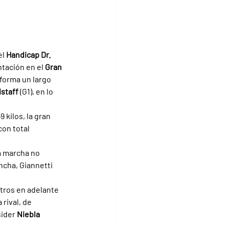
l 
Handicap Dr. 
tación en el 
Gran 
 forma un largo 
staff 
(G1), en lo 
 kilos, la gran 
on total 
a marcha no 
ncha, Giannetti 
tros en adelante 
rival, de 
ider 
Niebla 