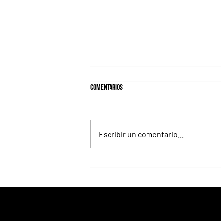
Comentarios
Escribir un comentario...
El República Federativa del Brasil, una
milla imperdible