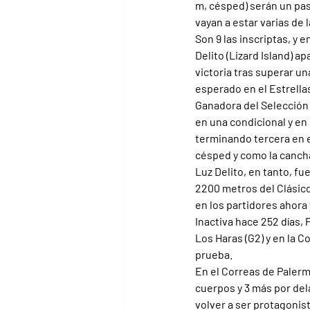
m, césped) serán un pas
vayan a estar varias de 
Son 9 las inscriptas, y 
Delito (Lizard Island) 
victoria tras superar un
esperado en el Estrellas 
Ganadora del Selección
en una condicional y en 
terminando tercera en el
césped y como la cancha
Luz Delito, en tanto, fu
2200 metros del Clásico
en los partidores ahora
Inactiva hace 252 días, 
Los Haras (G2) y en la C
prueba. 
En el Correas de Palerm
cuerpos y 3 más por del
volver a ser protagonis