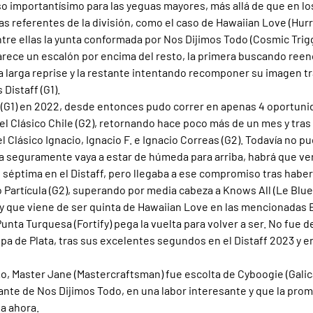
o importantísimo para las yeguas mayores, más allá de que en lo
las referentes de la división, como el caso de Hawaiian Love (Hurr
entre ellas la yunta conformada por Nos Dijimos Todo (Cosmic Trigge
aparece un escalón por encima del resto, la primera buscando reen
a larga reprise y la restante intentando recomponer su imagen tra
Distaff (G1).
 (G1) en 2022, desde entonces pudo correr en apenas 4 oportuni
el Clásico Chile (G2), retornando hace poco más de un mes y tras
 Clásico Ignacio, Ignacio F. e Ignacio Correas (G2). Todavía no pu
 seguramente vaya a estar de húmeda para arriba, habrá que ver
e séptima en el Distaff, pero llegaba a ese compromiso tras haber
 Partícula (G2), superando por media cabeza a Knows All (Le Blue
 y que viene de ser quinta de Hawaiian Love en las mencionadas E
Punta Turquesa (Fortify) pega la vuelta para volver a ser. No fue de
opa de Plata, tras sus excelentes segundos en el Distaff 2023 y 
o, Master Jane (Mastercraftsman) fue escolta de Cyboogie (Galic
ante de Nos Dijimos Todo, en una labor interesante y que la prom
ta ahora.