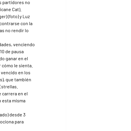
s partidores no 
icane Cat).
r) (foto) y Luz 
contrarse con la 
s no rendir lo 
dades, venciendo 
 10 de pausa 
do ganar en el 
 cómo le sienta.
 vencido en los 
s), que también 
strellas.
 carrera en el 
en esta misma 
ado) desde 3 
ociona para 