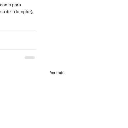
 como para 
ma de Triomphe), 
Ver todo