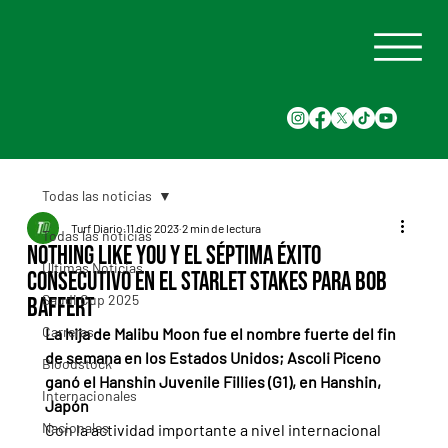
Todas las noticias
Turf Diario
11 dic 2023
2 min de lectura
Todas las noticias
Nothing Like You y el séptima éxito
Últimas Noticias
consecutivo en el Starlet Stakes para Bob
Saudi Cup 2025
Baffert
Carreras
La hija de Malibu Moon fue el nombre fuerte del fin 
de semana en los Estados Unidos; Ascoli Piceno 
Bloodstock
ganó el Hanshin Juvenile Fillies (G1), en Hanshin, 
Internacionales
Japón
Nacionales
Con la actividad importante a nivel internacional 