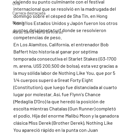
viviendo su punto culminante con el festival 
Cria
internacional que se resolvió en la madrugada del 
Carrera destacada
domingo sobre el césped de Sha Tin, en Hong 
Nyquist
Kong, los Estados Unidos y Japón fueron los otros 
puntos del planeta turf donde se resolvieron 
Haras Santa Maria de Araras
competencias de peso.
En Los Alamitos, California, el entrenador Bob 
Baffert hizo historia al ganar por séptima 
temporada consecutiva el Starlet Stakes (G3-1700 
m, arena, US$ 200.500 de bolsa), esta vez gracias a 
la muy sólida labor de Nothing Like You, que por 5 
1/4 cuerpos superó a Great Forty Eight 
(Constitution), que luego fue distanciada al cuarto 
lugar por molestar. Así, fue Flynn's Chance 
(Medaglia D'Oro) la que heredó la posición de 
escolta mientras Chatalas (Gun Runner) completó 
el podio. Hija del enorme Malibú Moon y la ganadora 
clásica Miss Derek (Brother Derek), Nothing Like 
You apareció rápido en la punta con Juan 