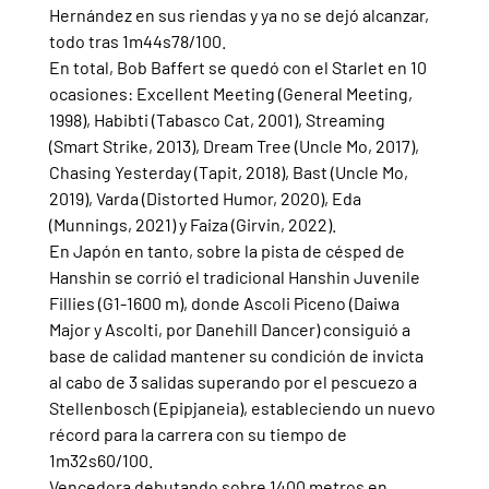
Hernández en sus riendas y ya no se dejó alcanzar, 
todo tras 1m44s78/100.
En total, Bob Baffert se quedó con el Starlet en 10 
ocasiones: Excellent Meeting (General Meeting, 
1998), Habibti (Tabasco Cat, 2001), Streaming 
(Smart Strike, 2013), Dream Tree (Uncle Mo, 2017), 
Chasing Yesterday (Tapit, 2018), Bast (Uncle Mo, 
2019), Varda (Distorted Humor, 2020), Eda 
(Munnings, 2021) y Faiza (Girvin, 2022).
En Japón en tanto, sobre la pista de césped de 
Hanshin se corrió el tradicional Hanshin Juvenile 
Fillies (G1-1600 m), donde Ascoli Piceno (Daiwa 
Major y Ascolti, por Danehill Dancer) consiguió a 
base de calidad mantener su condición de invicta 
al cabo de 3 salidas superando por el pescuezo a 
Stellenbosch (Epipjaneia), estableciendo un nuevo 
récord para la carrera con su tiempo de 
1m32s60/100.
Vencedora debutando sobre 1400 metros en 