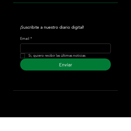
¡Suscribite a nuestro diario digital!
Email
*
Si, quiero recibir las últimas noticias
Enviar
© 2024 Turf Diario
Desarrollado por Estudio CKS - Comunicación,
Marketing & Diseño