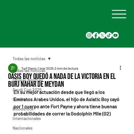
Todas las noticias
Turf Diario
1 mar 2025
2 min de lectura
Todas las noticias
Oasis Boy quedó a nada de la victoria en el
Últimas Noticias
Burj Nahar de Meydan
Saudi Cup 2025
En su mejor actuación desde que llegó a los 
Emiratos Arabes Unidos, el hijo de Asiatic Boy cayó 
Carreras
por 1 cuerpo ante Fort Payne y ahora tiene buenas 
Bloodstock
probabilidades de correr la Godolphin Mile (G2)
Internacionales
Nacionales