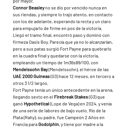
por mayor.
Connor Beasley 
no se dio por vencido nunca en 
sus riendas, y siempre lo trajo atento, en contacto 
con los de adelante, esperando la recta y un claro 
para empujarlo de firme en pos de la victoria. 
Llegó el tramo final, encontró paso y dominó con 
firmeza Oasis Boy. Parecía que ya no lo alcanzarían, 
pero a sus patas surgió Fort Payne para quebrarlo 
en la cuadra final y quedarse con la victoria, 
empleando un tiempo de 1m36s89/100, con 
Mendelssohn Bay 
(Mendelssohn), el héroe de las 
UAE 2000 Guineas 
(G3) hace 12 meses, en tercero a 
otros 3 1/2 largos.
Fort Payne tenía un único antecedente en la arena, 
llegando sexto en el 
Firebreak Stakes 
(G3) que 
ganó 
Hypothetical 
(Lope de Vega) en 2024, y venía 
de una serie de labores de bajo vuelo. Río de la 
Plata (Rahy), su padre, fue Campeón 2 Años en 
Francia para 
Godolphin
, y tiene por madre a la 