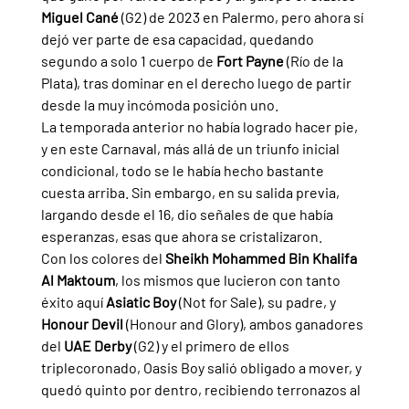
Miguel Cané 
(G2) de 2023 en Palermo, pero ahora sí 
dejó ver parte de esa capacidad, quedando 
segundo a solo 1 cuerpo de 
Fort Payne 
(Río de la 
Plata), tras dominar en el derecho luego de partir 
desde la muy incómoda posición uno.
La temporada anterior no había logrado hacer pie, 
y en este Carnaval, más allá de un triunfo inicial 
condicional, todo se le había hecho bastante 
cuesta arriba. Sin embargo, en su salida previa, 
largando desde el 16, dio señales de que había 
esperanzas, esas que ahora se cristalizaron.
Con los colores del 
Sheikh Mohammed Bin Khalifa 
Al Maktoum
, los mismos que lucieron con tanto 
éxito aquí 
Asiatic Boy 
(Not for Sale), su padre, y 
Honour Devil 
(Honour and Glory), ambos ganadores 
del 
UAE Derby 
(G2) y el primero de ellos 
triplecoronado, Oasis Boy salió obligado a mover, y 
quedó quinto por dentro, recibiendo terronazos al 