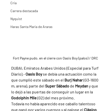
Cria
Carrera destacada
Nyquist
Haras Santa Maria de Araras
Fort Payne pudo. en el cierre con Oasis Boy (palos) / DRC
DUBAI, Emiratos Arabes Unidos (Especial para Turf 
Diario).- 
Oasis Boy 
se debía una actuación como la 
que cumplió este sábado en el 
Burj Nahar 
(G3-1600 
m, arena), parte del 
Super Sábado 
de 
Meydan 
y que 
lo dejó a las puertas de conseguir un lugar en la 
Godolphin Mile 
(G2) del mes próximo.
Todavía no había aparecido ese caballo talentoso 
que ganó por varios cuerpos y al galope el 
Clásico 