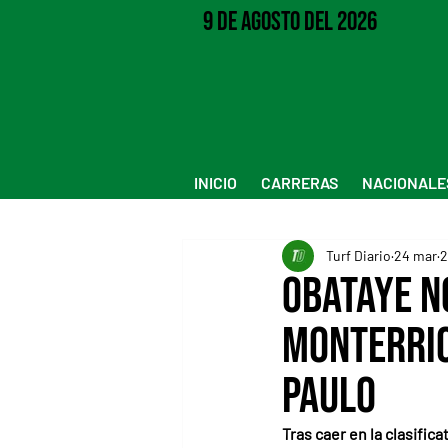
9 de Agosto del 2026
INICIO
CARRERAS
NACIONALE
Turf Diario
24 mar
2
Obataye n
Monterric
Paulo
Tras caer en la clasifi