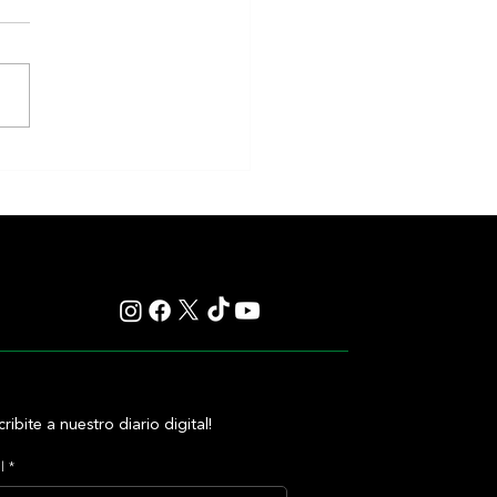
en y Classic Q desafían la
ia en una apuesta sin miedo de
Casse
cribite a nuestro diario digital!
l
*