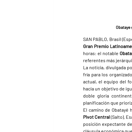
Obataye 
Gran Premio Latinoame
horas: el notable 
Obata
referentes más jerárqui
La noticia, divulgada po
fría para los organizad
actual, el equipo del f
hacia un objetivo de igua
doble gloria continen
planificación que prioriz
Pivot Central
 (Salto). E
posición expectante de c
cláusula económica que 