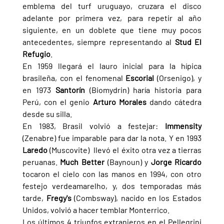
emblema del turf uruguayo, cruzara el disco 
adelante por primera vez, para repetir al año 
siguiente, en un doblete que tiene muy pocos 
antecedentes, siempre representando al 
Stud El 
Refugio
.
En 1959 llegará el lauro inicial para la hípica 
brasileña, con el fenomenal 
Escorial 
(Orsenigo), y 
en 1973 
Santorín 
(Biomydrin) haría historia para 
Perú, con el genio 
Arturo Morales 
dando cátedra 
desde su silla.
En 1983, Brasil volvió a festejar: 
Immensity 
(Zenabre) fue imparable para dar la nota. Y en 1993 
Laredo 
(Muscovite)  llevó el éxito otra vez a tierras 
peruanas. 
Much Better 
(Baynoun) y 
Jorge Ricardo 
tocaron el cielo con las manos en 1994, con otro 
festejo verdeamarelho, y, dos temporadas más 
tarde, 
Fregy's 
(Combsway), nacido en los Estados 
Unidos, volvió a hacer temblar Monterrico.
Los últimos 4 triunfos extranjeros en el Pellegrini 