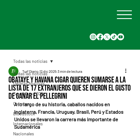
Todas las noticias
Turf Diario
12 dic 2025
3 min de lectura
Todas las noticias
Obataye y Havana Cigar quieren sumarse a la
Últimas Noticias
lista de 17 extranjeros que se dieron el gusto
Saudi Cup 2025
de ganar el Pellegrini
Carreras
A lo largo de su historia, caballos nacidos en 
Inglaterra, Francia, Uruguay, Brasil, Perú y Estados 
Bloodstock
Unidos se llevaron la carrera más importante de 
Internacionales
Sudamérica
Nacionales