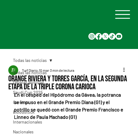
Todas las noticias
Turf Diario
10 mar
3 min de lectura
Todas las noticias
Orange Riviera y Torres García, en la segunda
Últimas Noticias
etapa de la Triple Corona carioca
Saudi Cup 2025
En el césped del Hipódromo da Gávea, la potranca 
se impuso en el Grande Premio Diana (G1) y el 
Carreras
potrillo se quedó con el Grande Premio Francisco e 
Bloodstock
Linneo de Paula Machado (G1)
Internacionales
Nacionales