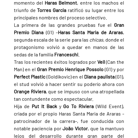
momento del 
Haras Belmont
, entre los machos el 
triunfo de 
Torres Garcia 
ratificó su lugar entre los 
principales nombres del proceso selectivo.
La primera de las grandes pruebas fue el 
Gran 
Premio Diana 
(G1) –
Haras Santa Maria de Araras
, 
segunda escala de la serie para las 
chicas
, donde el 
protagonismo volvió a quedar en manos de las 
sedas de la familia 
Franceschi
.
Tras los recientes éxitos logrados por 
Veil 
(Can the 
Man) en el 
Gran Premio Henrique Possolo 
(G1) y por 
Perfect Plastic 
(Goldikovic) en el 
Diana paulista 
(G1), 
el stud volvió a hacer sentir su poderío ahora con 
Orange Riviera
, que se impuso con una atropellada 
tan contundente como espectacular.
Hija de 
Put It Back 
y 
Go To Riviera 
(Wild Event), 
criada por el propio Haras Santa Maria de Araras -
patrocinador de la carrera-, fue conducida con 
notable paciencia por 
João Victor
, que la mantuvo 
lejos del desarrollo durante gran parte del 