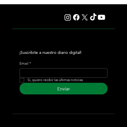
Giannetti prolongó su gran momento con Autorretrato
y otro éxito grande para Tres Jotas
¡Suscribite a nuestro diario digital!
Email
*
Si, quiero recibir las últimas noticias
Enviar
© 2024 Turf Diario
Desarrollado por Estudio CKS - Comunicación,