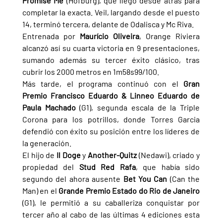
Promise Me 
(Hofburg), que llegó desde atrás para 
completar la exacta. Veil, largando desde el puesto 
14, terminó tercera, delante de Odalisca y Mc Riva.
Entrenada por 
Maurício Oliveira
, Orange Riviera 
alcanzó así su cuarta victoria en 9 presentaciones, 
sumando además su tercer éxito clásico, tras 
cubrir los 2000 metros en 1m58s99/100.
Más tarde, el programa continuó con el 
Gran 
Premio Francisco Eduardo & Linneo Eduardo de 
Paula Machado 
(G1), segunda escala de la Triple 
Corona para los potrillos, donde Torres Garcia 
defendió con éxito su posición entre los líderes de 
la generación.
El hijo de 
Il Doge 
y 
Another-Quitz 
(Nedawi), criado y 
propiedad del 
Stud Red Rafa
, que había sido 
segundo del ahora ausente 
Bet You Can 
(Can the 
Man) en el 
Grande Premio Estado do Rio de Janeiro 
(G1), le permitió a su caballeriza conquistar por 
tercer año al cabo de las últimas 4 ediciones esta 