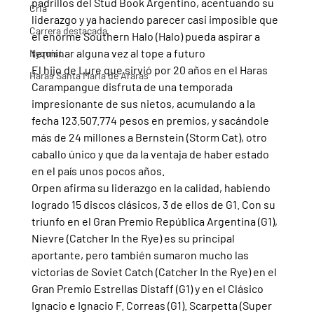
padrillos del Stud Book Argentino, acentuando su 
Cria
liderazgo y ya haciendo parecer casi imposible que 
Carrera destacada
el enorme Southern Halo (Halo) pueda aspirar a 
terminar alguna vez al tope a futuro
Nyquist
El hijo de Lure que sirvió por 20 años en el Haras 
Haras Santa Maria de Araras
Carampangue disfruta de una temporada 
impresionante de sus nietos, acumulando a la 
fecha 123.507.774 pesos en premios, y sacándole 
más de 24 millones a Bernstein (Storm Cat), otro 
caballo único y que da la ventaja de haber estado 
en el país unos pocos años.
Orpen afirma su liderazgo en la calidad, habiendo 
logrado 15 discos clásicos, 3 de ellos de G1. Con su 
triunfo en el Gran Premio República Argentina (G1), 
Nievre (Catcher In the Rye) es su principal 
aportante, pero también sumaron mucho las 
victorias de Soviet Catch (Catcher In the Rye) en el 
Gran Premio Estrellas Distaff (G1) y en el Clásico 
Ignacio e Ignacio F. Correas (G1). Scarpetta (Super 