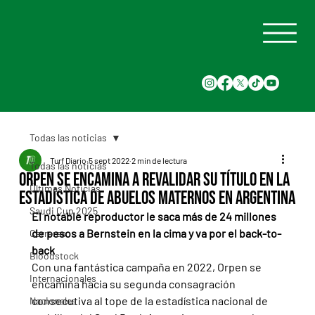
Todas las noticias
Turf Diario
5 sept 2022
2 min de lectura
Todas las noticias
Orpen se encamina a revalidar su título en la
Últimas Noticias
estadística de abuelos maternos en Argentina
Saudi Cup 2025
El notable reproductor le saca más de 24 millones 
de pesos a Bernstein en la cima y va por el back-to-
Carreras
back
Bloodstock
Con una fantástica campaña en 2022, Orpen se 
Internacionales
encamina hacia su segunda consagración 
consecutiva al tope de la estadística nacional de 
Nacionales