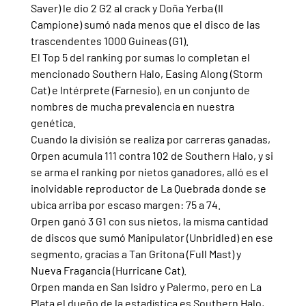
Saver) le dio 2 G2 al crack y Doña Yerba (Il 
Campione) sumó nada menos que el disco de las 
trascendentes 1000 Guineas (G1).
El Top 5 del ranking por sumas lo completan el 
mencionado Southern Halo, Easing Along (Storm 
Cat) e Intérprete (Farnesio), en un conjunto de 
nombres de mucha prevalencia en nuestra 
genética.
Cuando la división se realiza por carreras ganadas, 
Orpen acumula 111 contra 102 de Southern Halo, y si 
se arma el ranking por nietos ganadores, alló es el 
inolvidable reproductor de La Quebrada donde se 
ubica arriba por escaso margen: 75 a 74.
Orpen ganó 3 G1 con sus nietos, la misma cantidad 
de discos que sumó Manipulator (Unbridled) en ese 
segmento, gracias a Tan Gritona (Full Mast) y 
Nueva Fragancia (Hurricane Cat).
Orpen manda en San Isidro y Palermo, pero en La 
Plata el dueño de la estadística es Southern Halo, 