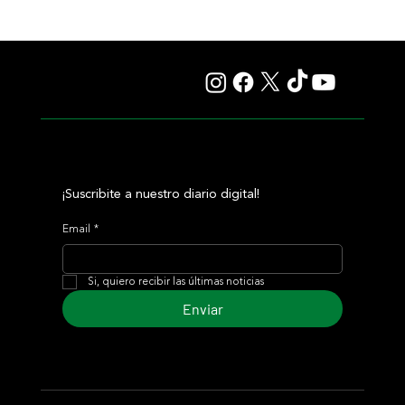
Murió Ghanaati, una campeona inolvidable que dejó su
huella dentro y fuera de las pistas
¡Suscribite a nuestro diario digital!
Email
*
Si, quiero recibir las últimas noticias
Enviar
© 2024 Turf Diario