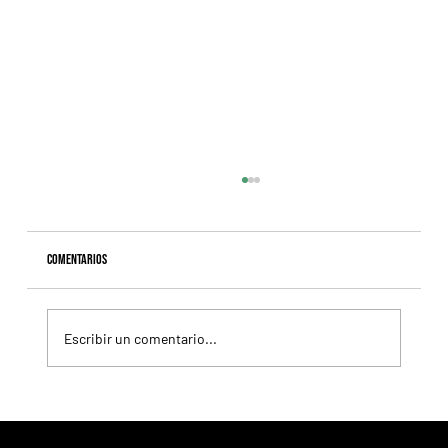
Comentarios
Escribir un comentario...
Blessed Shine tiene un corazón tan grande como su
físico, y volvió a dejarlo en claro