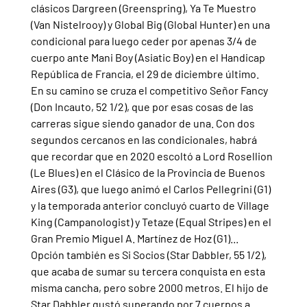
clásicos Dargreen (Greenspring), Ya Te Muestro 
(Van Nistelrooy) y Global Big (Global Hunter) en una 
condicional para luego ceder por apenas 3/4 de 
cuerpo ante Mani Boy (Asiatic Boy) en el Handicap 
República de Francia, el 29 de diciembre último.
En su camino se cruza el competitivo Señor Fancy 
(Don Incauto, 52 1/2), que por esas cosas de las 
carreras sigue siendo ganador de una. Con dos 
segundos cercanos en las condicionales, habrá 
que recordar que en 2020 escoltó a Lord Rosellion 
(Le Blues) en el Clásico de la Provincia de Buenos 
Aires (G3), que luego animó el Carlos Pellegrini (G1) 
y la temporada anterior concluyó cuarto de Village 
King (Campanologist) y Tetaze (Equal Stripes) en el 
Gran Premio Miguel A. Martínez de Hoz (G1)...
Opción también es Si Socios (Star Dabbler, 55 1/2), 
que acaba de sumar su tercera conquista en esta 
misma cancha, pero sobre 2000 metros. El hijo de 
Star Dabbler gustó superando por 7 cuerpos a 