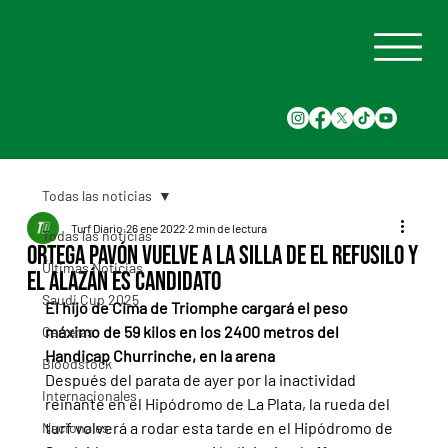
Todas las noticias
Turf Diario
26 ene 2022
2 min de lectura
Todas las noticias
Ortega Pavón vuelve a la silla de El Refusilo y
Últimas Noticias
el alazán es candidato
Saudi Cup 2025
El hijo de Cima de Triomphe cargará el peso 
máximo de 59 kilos en los 2400 metros del 
Carreras
Handicap Churrinche, en la arena
Bloodstock
Después del parata de ayer por la inactividad 
Internacionales
reinante en el Hipódromo de La Plata, la rueda del 
turf volverá a rodar esta tarde en el Hipódromo de 
Nacionales