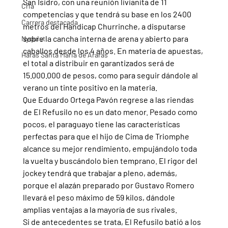
San Isidro, con una reunión livianita de 11 
Cria
competencias y que tendrá su base en los 2400 
Carrera destacada
metros del Handicap Churrinche, a disputarse 
sobre la cancha interna de arena y abierto para 
Nyquist
caballos desde los 4 años. En materia de apuestas, 
Haras Santa Maria de Araras
el total a distribuir en garantizados será de 
15.000.000 de pesos, como para seguir dándole al 
verano un tinte positivo en la materia.
Que Eduardo Ortega Pavón regrese a las riendas 
de El Refusilo no es un dato menor. Pesado como 
pocos, el paraguayo tiene las características 
perfectas para que el hijo de Cima de Triomphe 
alcance su mejor rendimiento, empujándolo toda 
la vuelta y buscándolo bien temprano. El rigor del 
jockey tendrá que trabajar a pleno, además, 
porque el alazán preparado por Gustavo Romero 
llevará el peso máximo de 59 kilos, dándole 
amplias ventajas a la mayoría de sus rivales.
Si de antecedentes se trata, El Refusilo batió a los 