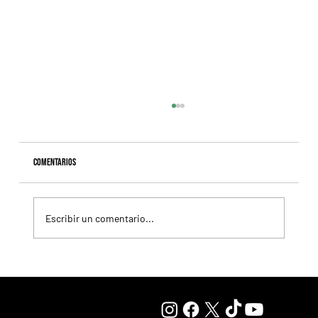
Comentarios
Escribir un comentario...
Fourstardave Stakes: Deterministic pone en juego la
corona en una milla explosiva