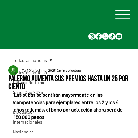
Todas las noticias
Turf Diario
8 mar 2025
2 min de lectura
Todas las noticias
Palermo aumenta sus premios hasta un 25 por
Últimas Noticias
ciento
Saudi Cup 2025
Las subas se sentirán mayormente en las 
competencias para ejemplares entre los 2 y los 4 
Carreras
años; además, el bono por actuación ahora será de 
Bloodstock
150.000 pesos
Internacionales
Nacionales