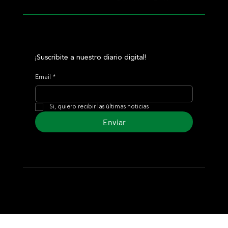
¡Suscribite a nuestro diario digital!
Email
*
Si, quiero recibir las últimas noticias
Enviar
© 2024 Turf Diario
Desarrollado por Estudio CKS - Comunicación,
Marketing & Diseño