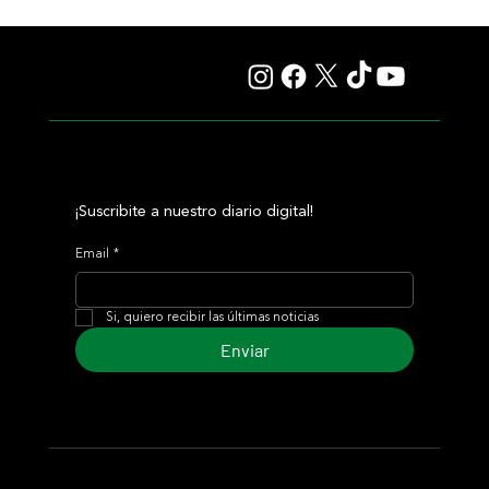
Nitrogen y Classic Q desafían la historia en una apuesta
sin miedo de Mark Casse
¡Suscribite a nuestro diario digital!
Email
*
Si, quiero recibir las últimas noticias
Enviar
© 2024 Turf Diario
Desarrollado por Estudio CKS - Comunicación,