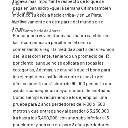
todavía más importante respecto de lo que se 
Cria
paga en San Isidro -que la semana última también 
Carrera destacada
modificó su escala hacia arriba- y en La Plata, 
definitivamente en otra parte del mundo en el 
Nyquist
tema.
Haras Santa Maria de Araras
Por segunda vez en 3 semanas habrá cambios en 
las recompensas a percibir en el centro, 
comenzando a regir la medida a partir de la reunión 
del 19 del corriente, teniendo un promedio del 13 
por ciento, aunque no se aplicará en todas las 
categorías. Además, se anunció que el bono para 
los ejemplares clasificados entre el sexto y el 
décimo puesto será ahora de 90.000 pesos, lo que 
ayuda a conseguir un mayor número de anotados.
Como siempre, recurriendo a los ejemplos, una 
prueba para 2 años perdedores de 1400 o 1500 
metros y que entrega hoy al ganador $ 3.250.000 
irá hasta los 3.400.000, con una suba inferior al 5 
por ciento; y una carrera para 3 años perdedores 