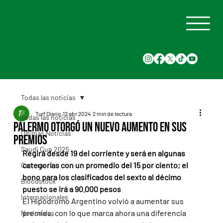
Todas las noticias
Turf Diario
12 abr 2024
2 min de lectura
Todas las noticias
Palermo otorgó un nuevo aumento en sus
Últimas Noticias
premios
Saudi Cup 2025
Regirá desde 19 del corriente y será en algunas 
categorías con un promedio del 15 por ciento; el 
Carreras
bono para los clasificados del sexto al décimo 
Bloodstock
puesto se irá a 90.000 pesos
Internacionales
El Hipódromo Argentino volvió a aumentar sus 
premios, con lo que marca ahora una diferencia 
Nacionales