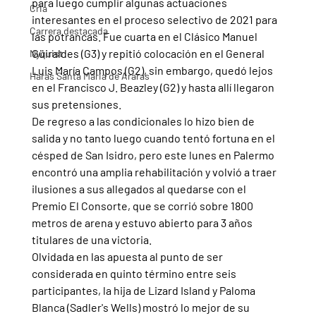
para luego cumplir algunas actuaciones 
Cria
interesantes en el proceso selectivo de 2021 para 
Carrera destacada
las potrancas. Fue cuarta en el Clásico Manuel 
Güiraldes (G3) y repitió colocación en el General 
Nyquist
Luis María Campos (G2), sin embargo, quedó lejos 
Haras Santa Maria de Araras
en el Francisco J. Beazley (G2) y hasta allí llegaron 
sus pretensiones.
De regreso a las condicionales lo hizo bien de 
salida y no tanto luego cuando tentó fortuna en el 
césped de San Isidro, pero este lunes en Palermo 
encontró una amplia rehabilitación y volvió a traer 
ilusiones a sus allegados al quedarse con el 
Premio El Consorte, que se corrió sobre 1800 
metros de arena y estuvo abierto para 3 años 
titulares de una victoria.
Olvidada en las apuesta al punto de ser 
considerada en quinto término entre seis 
participantes, la hija de Lizard Island y Paloma 
Blanca (Sadler's Wells) mostró lo mejor de su 