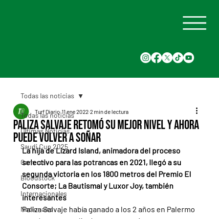
Todas las noticias
Turf Diario
11 ene 2022
2 min de lectura
Todas las noticias
Paliza Salvaje retomó su mejor nivel y ahora
Últimas Noticias
puede volver a soñar
Saudi Cup 2025
La hija de Lizard Island, animadora del proceso 
selectivo para las potrancas en 2021, llegó a su 
Carreras
segunda victoria en los 1800 metros del Premio El 
Bloodstock
Consorte; La Bautismal y Luxor Joy, también 
Internacionales
interesantes
Paliza Salvaje había ganado a los 2 años en Palermo 
Nacionales