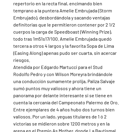
repertorio en la recta final, encimando bien 
temprano a la puntera Amelie Embrujada (Storm 
Embrujado), desbordándola y sacando ventajas 
definitorias que le permitieron contener por 2 1/2 
cuerpos la carga de Speedboast (Winning Prize), 
todo tras 1m51s17/100. Amelie Embrujada quedó 
tercera a otros 4 largos y la favorita Sopa de Lima 
(Easing Along) apenas pudo ser cuarta, sin acercar 
riesgos.
Atendida por Edgardo Martucci para el Stud 
Rodolfo Pedro y con Wilson Moreyra brindándole 
una conducción sumamente prolija, Paliza Salvaje 
sumó puntos muy valiosos y ahora tiene un 
panorama por delante interesante si se tiene en 
cuenta la cercanía del Campeonato Palermo de Oro.
Entre ejemplares de 4 años hubo dos turnos bien 
valiosos. Por un lado, yeguas titulares de 1 ó 2 
victorias se midieron sobre 1200 metros y en la 
arena en el Premio As Mother, donde La Bautismal 