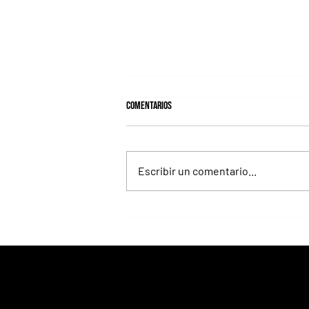
Comentarios
Escribir un comentario...
El República Federativa del Brasil, una
milla imperdible