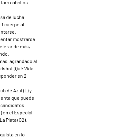
tará caballos 
sa de lucha 
 1 cuerpo al 
entarse.
tentar mostrarse 
elerar de más, 
ando.
 más, agrandado al 
dshot (Qué Vida 
esponder en 2 
b de Azul (L) y 
cuenta que puede 
s candidatos.
 en el Especial 
a Plata (G2), 
uista en lo 