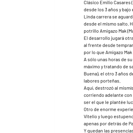
Clásico Emilio Casares 
desde los 3 años y bajo
Linda carrera se aguar
desde el mismo salto. Ha
potrillo Amigazo Mak (Ma
El desarrollo jugará ot
al frente desde tempran
por lo que Amigazo Mak 
A sólo unas horas de su 
máximo y tratando de s
Buena), el otro 3 años de
labores porteñas.
Aquí, destrozó al mismís
corriendo adelante con 
ser el que le plantée lu
Otro de enorme experienc
Vitelio y luego estupend
apenas por detrás de Pan
Y quedan las presencias