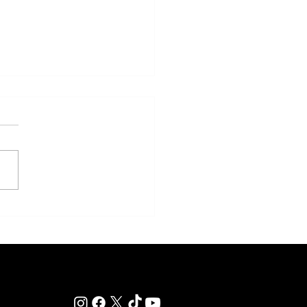
ational Look va por el Clásico
o Sauze y por la confirmación