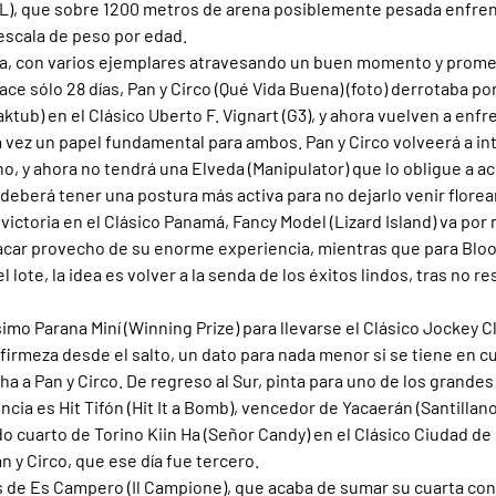
(L), que sobre 1200 metros de arena posiblemente pesada enfren
 escala de peso por edad.
da, con varios ejemplares atravesando un buen momento y prome
ce sólo 28 días, Pan y Circo (Qué Vida Buena) (foto) derrotaba por
ktub) en el Clásico Uberto F. Vignart (G3), y ahora vuelven a enfr
ra vez un papel fundamental para ambos. Pan y Circo volveerá a in
o, y ahora no tendrá una Elveda (Manipulator) que lo obligue a ac
deberá tener una postura más activa para no dejarlo venir flore
victoria en el Clásico Panamá, Fancy Model (Lizard Island) va por
acar provecho de su enorme experiencia, mientras que para Bloo
l lote, la idea es volver a la senda de los éxitos lindos, tras no r
imo Parana Miní (Winning Prize) para llevarse el Clásico Jockey Clu
firmeza desde el salto, un dato para nada menor si se tiene en 
cha a Pan y Circo. De regreso al Sur, pinta para uno de los grande
ia es Hit Tifón (Hit It a Bomb), vencedor de Yacaerán (Santillano)
o cuarto de Torino Kiin Ha (Señor Candy) en el Clásico Ciudad de L
 y Circo, que ese día fue tercero.
 de Es Campero (Il Campione), que acaba de sumar su cuarta conq