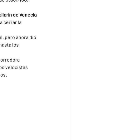
ilarín de Venecia 
 cerrar la 
l, pero ahora dio 
hasta los 
corredora 
os velocistas 
ros.