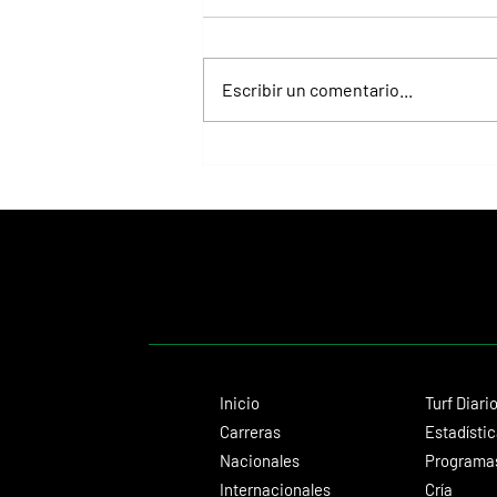
Escribir un comentario...
Juan Pablo Paoloni consolida su gran
presente con éxitos importantes
Inicio
Turf Diari
Carreras
Estadísti
Nacionales
Programas
Internacionales
Cría