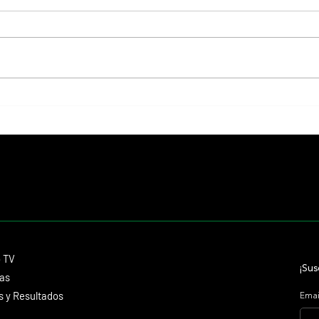
Resumen - Remate Selección de
Selecc
Productos del Haras Carampangue
de San
Contacto
o TV
dmitagstein@gmail.com
¡Sus
cas
 y Resultados
Emai