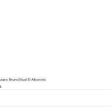
utaro Bruno
Stud El Alboroto
s