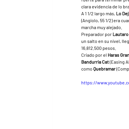
clara evidencia de lo b
A 1 1/2 largo más, 
Lo Dej
(Angiolo, 55 1/2) era cu
marcha muy alejado.
Preparador por 
Lautaro
un salto en su nivel, ll
16.812.500 pesos.
Criado por el 
Haras Gra
Bandurria Cat 
(Easing A
como 
Quebramar 
(Compa
https://www.youtube