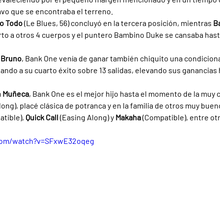
ravo que se encontraba el terreno.
o Todo 
(Le Blues, 56) concluyó en la tercera posición, mientras 
Ba
arto a otros 4 cuerpos y el puntero Bambino Duke se cansaba hasta
 Bruno
, Bank One venía de ganar también chiquito una condiciona
egando a su cuarto éxito sobre 13 salidas, elevando sus ganancias 
n Muñeca
, Bank One es el mejor hijo hasta el momento de la muy 
long), placé clásica de potranca y en la familia de otros muy buen
tible), 
Quick Call 
(Easing Along) y 
Makaha 
(Compatible), entre ot
.com/watch?v=SFxwE32oqeg