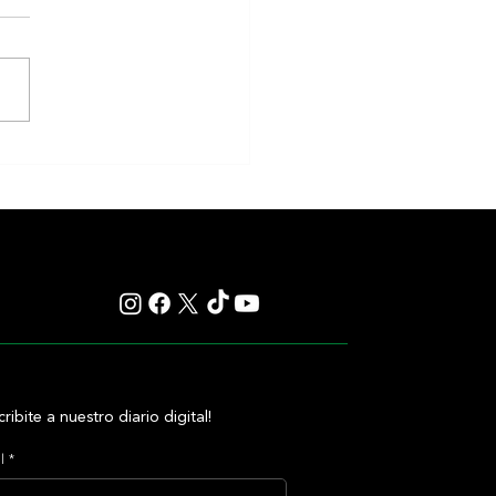
iones Miércoles 5/9 Hipódromo
 Isidro
cribite a nuestro diario digital!
l
*