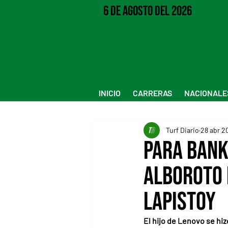
6 de Agosto del 2026
INICIO
CARRERAS
NACIONALE
Turf Diario
28 abr 2
Para Bank
alboroto 
Lapistoy
El hijo de Lenovo se hi