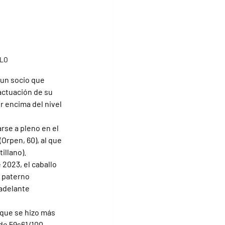
LLO
 un socio que 
actuación de su 
r encima del nivel 
se a pleno en el 
(Orpen, 60), al que 
tillano).
2023, el caballo 
 paterno 
adelante 
 que se hizo más 
e 59s61/100, 