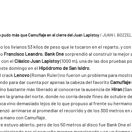
 pudo más que Camuflaje en el cierre del Juan Lapistoy 
/ JUAN I. BOZZE
los livianos 53 kilos de peso que le tocaron en el reparto, y con
o 
Francisco Leandro
, 
Bank One 
sorprendió al construir la mejor 
con el 
Clásico Juan Lapistoy 
(1000 m), una de las dos pruebas po
este domingo en el 
Hipódromo de San Isidro
.
l crack 
Lenovo 
(Roman Ruler) no fueron un problema para mostrar
o para dar cuenta por apenas la cabeza del favorito 
Camuflaje 
ino bastante más liberado al conocerse la ausencia de 
Hiran 
(San
en la grama del norte, donde no corría desde fines de octubre de 
ca vino demasiado lejos de lo que propuso al frente su hermano
menzó  arrimarse al promediar el recorrido y de los 300 metros en 
a mano con Camuflaje.
re estuvo abierto, pero de los 50 metros al disco fue Bank One el
revaleciendo por el pequeño margen mencionado y en un tiempo d