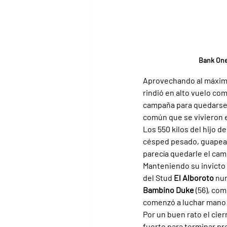
Bank One
Aprovechando al máximo 
rindió en alto vuelo com
campaña para quedarse 
común que se vivieron 
Los 550 kilos del hijo de
césped pesado, guapeand
parecía quedarle el cam
Manteniendo su invicto 
del Stud 
El Alboroto 
nun
Bambino Duke 
(56), co
comenzó a luchar mano 
Por un buen rato el cier
fuerte para terminar p