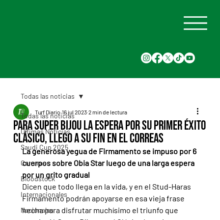
Todas las noticias
Turf Diario
16 jul 2023
2 min de lectura
Todas las noticias
Para Super Bijou la espera por su primer éxito
Últimas Noticias
clásico, llego a su fin en el Correas
Saudi Cup 2025
La generosa yegua de Firmamento se impuso por 6 
cuerpos sobre Obia Star luego de una larga espera 
Carreras
por un grito gradual
Bloodstock
Dicen que todo llega en la vida, y en el Stud-Haras 
Internacionales
Firmamento podrán apoyarse en esa vieja frase 
hecha para disfrutar muchísimo el triunfo que 
Nacionales