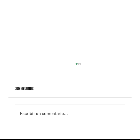
Comentarios
Escribir un comentario...
Selecciones Sábado 8/8 Hipódromo de San Isidro