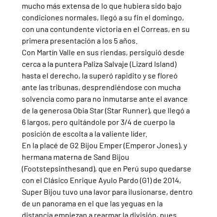
mucho más extensa de lo que hubiera sido bajo 
condiciones normales, llegó a su fin el domingo, 
con una contundente victoria en el Correas, en su 
primera presentación a los 5 años.
Con Martín Valle en sus riendas, persiguió desde 
cerca a la puntera Paliza Salvaje (Lizard Island) 
hasta el derecho, la superó rapidito y se floreó 
ante las tribunas, desprendiéndose con mucha 
solvencia como para no inmutarse ante el avance 
de la generosa Obia Star (Star Runner), que llegó a 
6 largos, pero quitándole por 3/4 de cuerpo la 
posición de escolta a la valiente líder.
En la placé de G2 Bijou Emper (Emperor Jones), y 
hermana materna de Sand Bijou 
(Footstepsinthesand), que en Perú supo quedarse 
con el Clásico Enrique Ayulo Pardo (G1) de 2014, 
Super Bijou tuvo una lavor para ilusionarse, dentro 
de un panorama en el que las yeguas en la 
distancia empiezan a rearmar la división, pues 