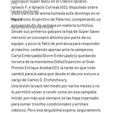
consiguió Super Bijou en el Clásico Ignacio, 
Cria
Ignacio F. e Ignacio Correas (G2), disputado sobre 
Carrera destacada
2500 metros de arena húmeda este domingo en el 
Hipódromo Argentino de Palermo, completando un 
Nyquist
estupendo fin de semana en materia turfística.
Haras Santa Maria de Araras
Desde sus primeros galopes la hija de Super Saver 
mereció un concepto altísimo por parte de su 
equipo, y poco le faltó de potranca para responder 
al máximo, cediendo apenas ante la campeona 
Carta Embrujada (Storm Embrujado) y quedando 
tercera de la mismísima Didia (Orpen) en el Gran 
Premio Enrique Acebal (G1), la tarde en que todo 
cambió para la zaina que desde el día uno estuvo a 
cargo de Carlos D. Etchechoury.
Una lesión la sacó del medio por varios meses y no 
le permitió volver a rendir como en esa campaña 
inicial, por más que siempre se las haya ingeniado 
para sumar triunfos condicionales y arrimes 
clásicos. Pero esa larguísima espera, seguramente 