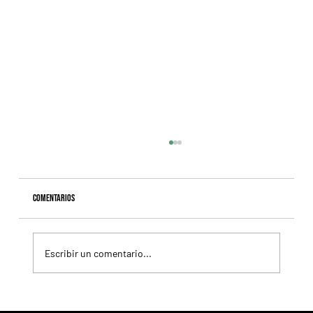
Comentarios
Escribir un comentario...
Ombudsman ya apunta al Juddmonte International y