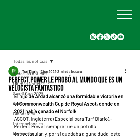
Todas las noticias
Turf Diario
17 jun 2022
2 min de lectura
Todas las noticias
Perfect Power le probó al mundo que es un
Últimas Noticias
velocista fantástico
Saudi Cup 2025
El hijo de Ardad alcanzó una formidable victoria en 
el Commonwealth Cup de Royal Ascot, donde en 
Carreras
2021 había ganado el Norfolk
Bloodstock
ASCOT, Inglaterra (Especial para Turf Diario).- 
Internacionales
Perfect Power siempre fue un potrillo 
espectacular, y, por si quedaba alguna duda, este 
Nacionales