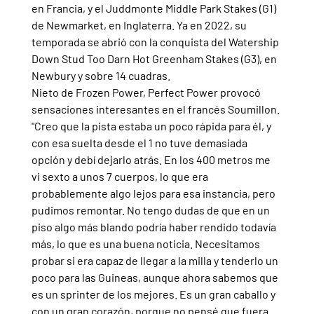
en Francia, y el Juddmonte Middle Park Stakes (G1) 
de Newmarket, en Inglaterra. Ya en 2022, su 
temporada se abrió con la conquista del Watership 
Down Stud Too Darn Hot Greenham Stakes (G3), en 
Newbury y sobre 14 cuadras.
Nieto de Frozen Power, Perfect Power provocó 
sensaciones interesantes en el francés Soumillon. 
"Creo que la pista estaba un poco rápida para él, y 
con esa suelta desde el 1 no tuve demasiada 
opción y debí dejarlo atrás. En los 400 metros me 
vi sexto a unos 7 cuerpos, lo que era 
probablemente algo lejos para esa instancia, pero 
pudimos remontar. No tengo dudas de que en un 
piso algo más blando podría haber rendido todavía 
más, lo que es una buena noticia. Necesitamos 
probar si era capaz de llegar a la milla y tenderlo un 
poco para las Guineas, aunque ahora sabemos que 
es un sprinter de los mejores. Es un gran caballo y 
con un gran corazón, porque no pensé que fuera 