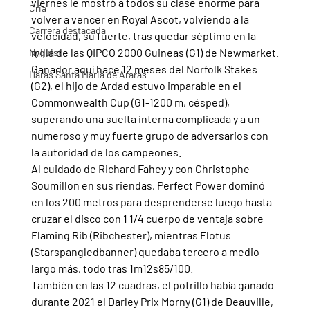
viernes le mostró a todos su clase enorme para 
Cria
volver a vencer en Royal Ascot, volviendo a la 
Carrera destacada
velocidad, su fuerte, tras quedar séptimo en la 
milla de las QIPCO 2000 Guineas (G1) de Newmarket.
Nyquist
Ganador aquí hace 12 meses del Norfolk Stakes 
Haras Santa Maria de Araras
(G2), el hijo de Ardad estuvo imparable en el 
Commonwealth Cup (G1-1200 m, césped), 
superando una suelta interna complicada y a un 
numeroso y muy fuerte grupo de adversarios con 
la autoridad de los campeones.
Al cuidado de Richard Fahey y con Christophe 
Soumillon en sus riendas, Perfect Power dominó 
en los 200 metros para desprenderse luego hasta 
cruzar el disco con 1 1/4 cuerpo de ventaja sobre 
Flaming Rib (Ribchester), mientras Flotus 
(Starspangledbanner) quedaba tercero a medio 
largo más, todo tras 1m12s85/100.
También en las 12 cuadras, el potrillo había ganado 
durante 2021 el Darley Prix Morny (G1) de Deauville, 