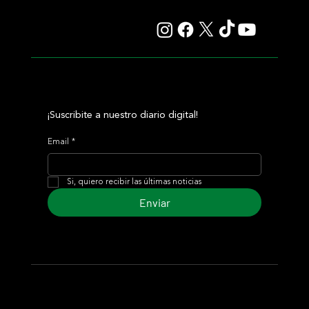
Gosden anticipa un duelo soñado con Constitution River
¡Suscribite a nuestro diario digital!
Email
*
Si, quiero recibir las últimas noticias
Enviar
© 2024 Turf Diario
Desarrollado por Estudio CKS - Comunicación,
Marketing & Diseño