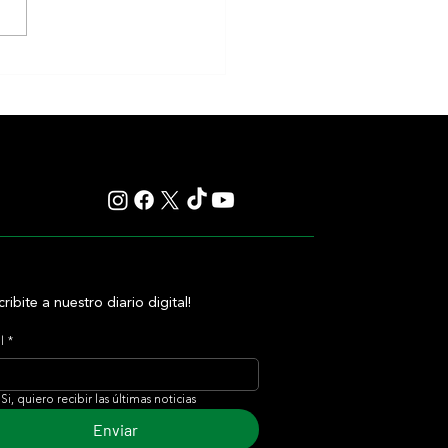
Newton alcanzó el Desmond
 y le regaló otro hito histórico a
O'Brien
cribite a nuestro diario digital!
l
*
Si, quiero recibir las últimas noticias
Enviar