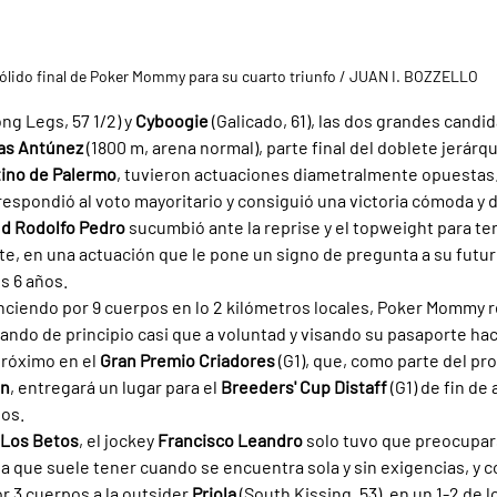
sólido final de Poker Mommy para su cuarto triunfo / JUAN I. BOZZELLO
ng Legs, 57 1/2) y 
Cyboogie 
(Galicado, 61), las dos grandes candid
as Antúnez 
(1800 m, arena normal), parte final del doblete jerárqu
ino de Palermo
, tuvieron actuaciones diametralmente opuestas
 respondió al voto mayoritario y consiguió una victoria cómoda y d
d Rodolfo Pedro 
sucumbió ante la reprise y el topweight para te
, en una actuación que le pone un signo de pregunta a su futu
s 6 años.
enciendo por 9 cuerpos en lo 2 kilómetros locales, Poker Mommy r
rando de principio casi que a voluntad y visando su pasaporte hac
próximo en el 
Gran Premio Criadores 
(G1), que, como parte del pr
In
, entregará un lugar para el 
Breeders' Cup Distaff 
(G1) de fin de
dos.
 Los Betos
, el jockey 
Francisco Leandro 
solo tuvo que preocupar
 que suele tener cuando se encuentra sola y sin exigencias, y 
r 3 cuerpos a la outsider 
Priola 
(South Kissing, 53), en un 1-2 de l