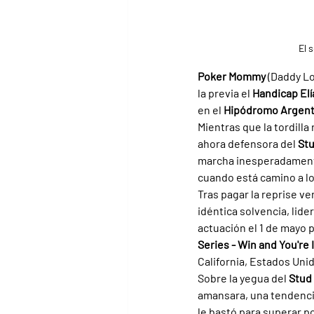
El 
Poker Mommy 
(Daddy Lo
la previa el 
Handicap Elí
en el 
Hipódromo Argent
Mientras que la tordilla
ahora defensora del 
Stu
marcha inesperadamente
cuando está camino a lo
Tras pagar la reprise v
idéntica solvencia, lide
actuación el 1 de mayo 
Series - Win and You're 
California, Estados Uni
Sobre la yegua del 
Stud
amansara, una tendencia
le bastó para superar po