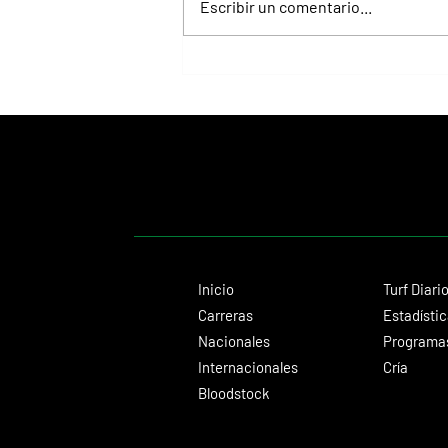
Escribir un comentario...
Lady's Secret, la Dama de Hierro que
convirtió el Whitney en una exhibición
inolvidable
Inicio
Turf Diari
Carreras
Estadísti
Nacionales
Programas
Internacionales
Cría
Bloodstock