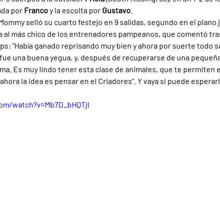
da por 
Franco 
y la escolta por 
Gustavo
.
ommy selló su cuarto festejo en 9 salidas, segundo en el plano j
 al más chico de los entrenadores pampeanos, que comentó tras l
ps: "Había ganado reprisando muy bien y ahora por suerte todo s
ue una buena yegua, y, después de recuperarse de una pequeña 
a. Es muy lindo tener esta clase de animales, que te permiten es
ahora la idea es pensar en el Criadores". Y vaya si puede esperarl
com/watch?v=Mb7D_bHQTjI