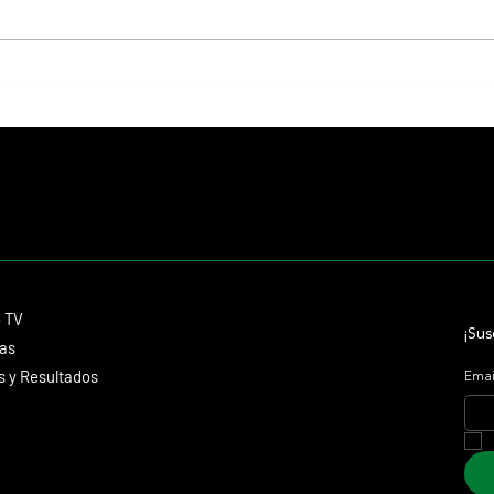
Giannetti prolongó su gran momento
Isaac 
con Autorretrato y otro éxito grande
Stakes
para Tres Jotas
Aidan 
Contacto
o TV
dmitagstein@gmail.com
¡Sus
cas
 y Resultados
Emai