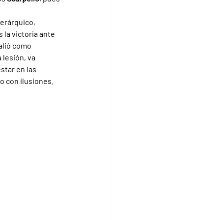
erárquico, 
a victoria ante 
alió como 
lesión, va 
tar en las 
o con ilusiones.