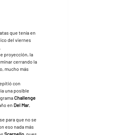
atas que tenía en 
ico del viernes 
.
e proyección, la 
rminar cerrando la 
ro, mucho más 
epitió con 
ia una posible 
ograma 
Challenge 
 año en 
Del Mar
, 
se para que no se 
con eso nada más 
os 
Scarpello
, pues 